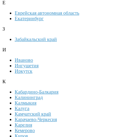
Е
Еврейская автономная область
Екатеринбург
З
Забайкальский край
И
Иваново
Ингушетия
Иркутск
К
Кабардино-Балкария
Калининград
Калмыкия
Калуга
Камчатский край
Карачаево-Черкесия
Карелия
Кемерово
Киров