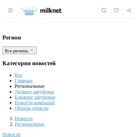
Раздел навигации по сайту milknet.ru
С помощью ФГИС «ВетИС» выявлены фа
Фильтры
Регион
Все регионы
Категория новостей
Все
Главные
Региональные
Дальнее зарубежье
Ближнее зарубежье
Новости компаний
Обзоры отрасли
Новости
Разделы
Новости
Региональные
Новости