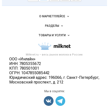
Молочная
промышленность
России на
Важные разделы и контакты
Навигация по сайту
Milknet.ru
О МАРКЕТПЛЕЙСЕ
Новости Milknet.ru
РАЗДЕЛЫ
Услуги и цены
Объявления
ТОВАРЫ И УСЛУГИ
Размещение рекламы
Каталог компаний
Молочная продукция
Публичная оферта
Новости рынка
Вторичное сырье
Контактная информация
Форум
Milknet.ru – весь
рынок молока
в России.
Оборудование
Политика обработки персональных данных
ООО «Инлайн»
Энциклопедия
Прочее
ИНН: 7805355672
Для СМИ
Бренды
КПП: 780501001
Добавить объявление
ОГРН: 1047855085442
Блог
Карта объявлений
Юридический адрес: 196066, г. Санкт-Петербург,
Московский проспект, д. 212
Мы в соцсетях: