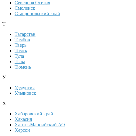
Северная Осетия
Смоленск
Ставропольский край
Т
Татарстан
Тамбов
Тверь
Томск
Тула
Тыва
Тюмень
У
Удмуртия
Ульяновск
Х
Хабаровский край
Хакасия
Ханты-Мансийский АО
Херсон