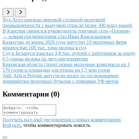
Иллюстрация новости
Хух-Хото признан мировой столицей молочной
промышленности с выручкой отрасли более 300 млрд юаней
Иллюстрация новости
В Карелии сменился руководитель торговой сети «Олония»
— новым гендиректором стал Иван Красильников
Иллюстрация новости
Казахстан до конца 2026 года запустит 19 молочных ферм
мощностью 100 тыс. тонн молока в год
Иллюстрация новости
Суд в Беларуси взыскал 3,8 тыс. рублей с работников за порчу
6,5 тонны молока на двух предприятиях
Иллюстрация новости
Кировская область строит новые молочные комплексы на 1
576 голов и площадки для птицы на 1,5 млн голов
Иллюстрация новости
Aldi, Arla и Polytag запустили пилот по отслеживанию
переработки молочных бутылок с помощью УФ-меток
Комментарии (
0
)
Получать на e‑mail уведомления о новых комментариях
Войдите
, чтобы комментировать новость