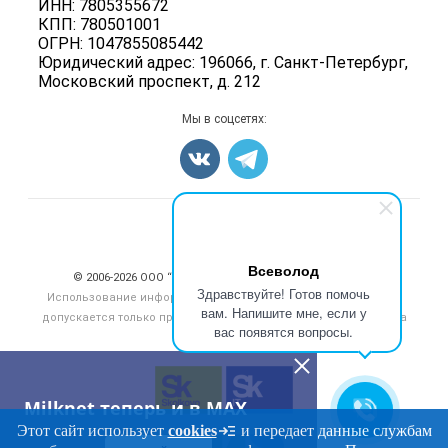
Прочее
ИНН: 7805355672
Для СМИ
Бренды
КПП: 780501001
Добавить объявление
ОГРН: 1047855085442
Блог
Карта объявлений
Юридический адрес: 196066, г. Санкт-Петербург,
Московский проспект, д. 212
Мы в соцсетях:
Счетчики, авторское право, логотипы
Всеволод
© 2006‑2026 ООО “Инлайн”. 12+ Все права защищены.
Здравствуйте! Готов помочь
Использование информации, размещенной на данном сайте,
вам. Напишите мне, если у
допускается только при размещении активной гиперссылки на
вас появятся вопросы.
сайт
milknet.ru
Milknet теперь и в MAX
Этот сайт использует
cookies
и передает данные службам