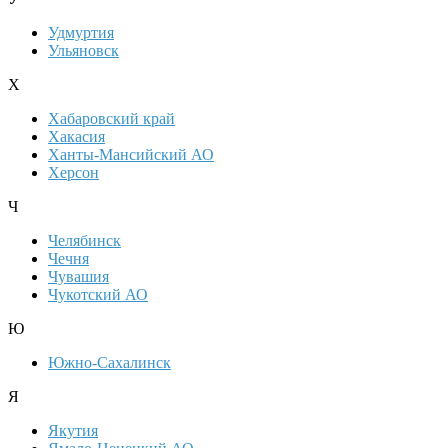
Удмуртия
Ульяновск
Х
Хабаровский край
Хакасия
Ханты-Мансийский АО
Херсон
Ч
Челябинск
Чечня
Чувашия
Чукотский АО
Ю
Южно-Сахалинск
Я
Якутия