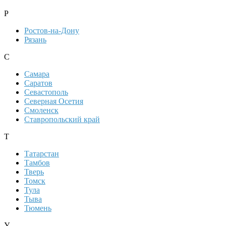
Р
Ростов-на-Дону
Рязань
С
Самара
Саратов
Севастополь
Северная Осетия
Смоленск
Ставропольский край
Т
Татарстан
Тамбов
Тверь
Томск
Тула
Тыва
Тюмень
У