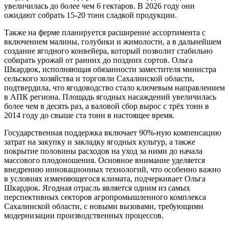
увеличилась до более чем 6 гектаров. В 2026 году они
ожидают собрать 15-20 тонн сладкой продукции.
Также на ферме планируется расширение ассортимента с
включением малины, голубики и жимолости, а в дальнейшем
создание ягодного конвейера, который позволит стабильно
собирать урожай от ранних до поздних сортов. Ольга
Шкардюк, исполняющая обязанности заместителя министра
сельского хозяйства и торговли Сахалинской области,
подтвердила, что ягодоводство стало ключевым направлением
в АПК региона. Площадь ягодных насаждений увеличилась
более чем в десять раз, а валовой сбор вырос с трёх тонн в
2014 году до свыше ста тонн в настоящее время.
Государственная поддержка включает 90%-ную компенсацию
затрат на закупку и закладку ягодных культур, а также
покрытие половины расходов на уход за ними до начала
массового плодоношения. Основное внимание уделяется
внедрению инновационных технологий, что особенно важно
в условиях изменяющегося климата, подчеркивает Ольга
Шкардюк. Ягодная отрасль является одним из самых
перспективных секторов агропромышленного комплекса
Сахалинской области, с новыми вызовами, требующими
модернизации производственных процессов.