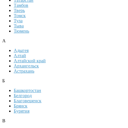
Татарстан
Тамбов
Тверь
Томск
Тула
Тыва
Тюмень
А
Адыгея
Алтай
Алтайский край
Архангельск
Астрахань
Б
Башкортостан
Белгород
Благовещенск
Брянск
Бурятия
В