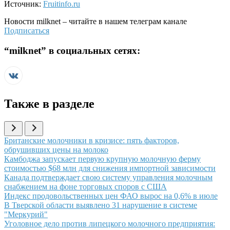
Источник:
Fruitinfo.ru
Новости
milknet
– читайте в нашем телеграм канале
Подписаться
“
milknet
” в социальных сетях:
Также в разделе
Иллюстрация новости
Британские молочники в кризисе: пять факторов,
обрушивших цены на молоко
Иллюстрация новости
Камбоджа запускает первую крупную молочную ферму
стоимостью $68 млн для снижения импортной зависимости
Иллюстрация новости
Канада подтверждает свою систему управления молочным
снабжением на фоне торговых споров с США
Иллюстрация новости
Индекс продовольственных цен ФАО вырос на 0,6% в июле
Иллюстрация новости
В Тверской области выявлено 31 нарушение в системе
"Меркурий"
Иллюстрация новости
Уголовное дело против липецкого молочного предприятия: