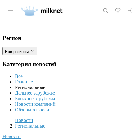
Раздел навигации по сайту milknet.ru
Сахалинские фермеры активно увеличи
Фильтры
Регион
Все регионы
Категория новостей
Все
Главные
Региональные
Дальнее зарубежье
Ближнее зарубежье
Новости компаний
Обзоры отрасли
Новости
Разделы
Новости
Региональные
Новости