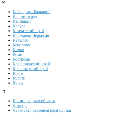
К
Кабардино-Балкария
Калининград
Калмыкия
Калуга
Камчатский край
Карачаево-Черкесия
Карелия
Кемерово
Киров
Коми
Кострома
Краснодарский край
Красноярский край
Крым
Курган
Курск
Л
Ленинградская область
Липецк
Луганская народная республика