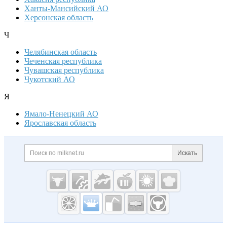
Ханты-Мансийский АО
Херсонская область
Ч
Челябинская область
Чеченская республика
Чувашская республика
Чукотский АО
Я
Ямало-Ненецкий АО
Ярославская область
Дополнительная информация
Поиск по сайту и ссылк
Искать
Cсылки на полезные проекты
Молочная
промышленность