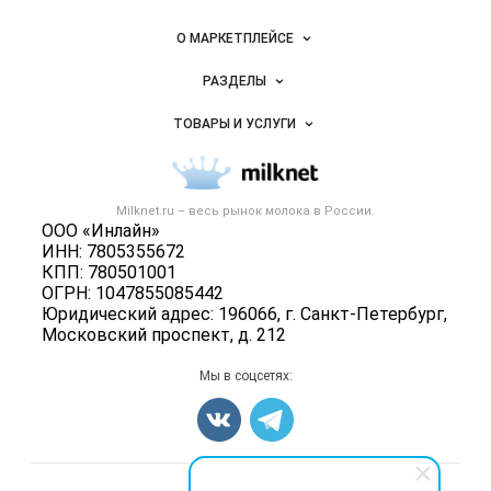
России на
Важные разделы и контакты
Навигация по сайту
Milknet.ru
О МАРКЕТПЛЕЙСЕ
Новости Milknet.ru
РАЗДЕЛЫ
Услуги и цены
Объявления
ТОВАРЫ И УСЛУГИ
Размещение рекламы
Каталог компаний
Молочная продукция
Публичная оферта
Новости рынка
Вторичное сырье
Контактная информация
Форум
Milknet.ru – весь
рынок молока
в России.
Оборудование
Политика обработки персональных данных
ООО «Инлайн»
Энциклопедия
Прочее
ИНН: 7805355672
Для СМИ
Бренды
КПП: 780501001
Добавить объявление
ОГРН: 1047855085442
Блог
Карта объявлений
Юридический адрес: 196066, г. Санкт-Петербург,
Московский проспект, д. 212
Мы в соцсетях: