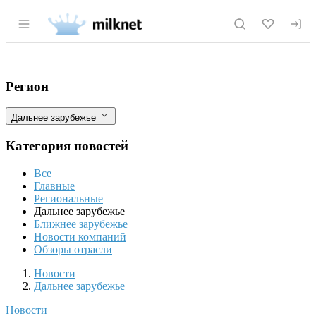
Раздел навигации по сайту milknet.ru
Школьные упаковки из-под молока полу
Фильтры
Регион
Дальнее зарубежье
Категория новостей
Все
Главные
Региональные
Дальнее зарубежье
Ближнее зарубежье
Новости компаний
Обзоры отрасли
Новости
Разделы
Новости
Дальнее зарубежье
Новости