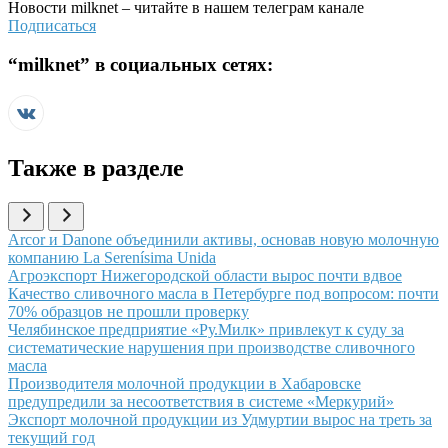
Новости
milknet
– читайте в нашем телеграм канале
Подписаться
“
milknet
” в социальных сетях:
Также в разделе
Иллюстрация новости
Arcor и Danone объединили активы, основав новую молочную
компанию La Serenísima Unida
Иллюстрация новости
Агроэкспорт Нижегородской области вырос почти вдвое
Иллюстрация новости
Качество сливочного масла в Петербурге под вопросом: почти
70% образцов не прошли проверку
Иллюстрация новости
Челябинское предприятие «Ру.Милк» привлекут к суду за
систематические нарушения при производстве сливочного
масла
Иллюстрация новости
Производителя молочной продукции в Хабаровске
предупредили за несоответствия в системе «Меркурий»
Иллюстрация новости
Экспорт молочной продукции из Удмуртии вырос на треть за
текущий год