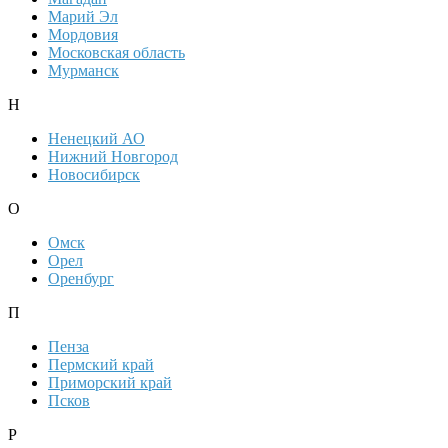
Марий Эл
Мордовия
Московская область
Мурманск
Н
Ненецкий АО
Нижний Новгород
Новосибирск
О
Омск
Орел
Оренбург
П
Пенза
Пермский край
Приморский край
Псков
Р