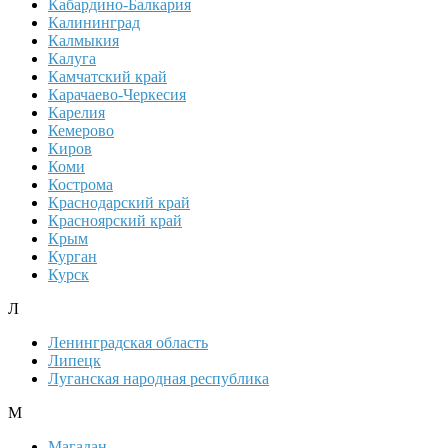
Кабардино-Балкария
Калининград
Калмыкия
Калуга
Камчатский край
Карачаево-Черкесия
Карелия
Кемерово
Киров
Коми
Кострома
Краснодарский край
Красноярский край
Крым
Курган
Курск
Л
Ленинградская область
Липецк
Луганская народная республика
М
Магадан