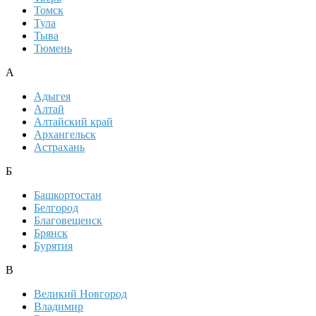
Томск
Тула
Тыва
Тюмень
А
Адыгея
Алтай
Алтайский край
Архангельск
Астрахань
Б
Башкортостан
Белгород
Благовещенск
Брянск
Бурятия
В
Великий Новгород
Владимир