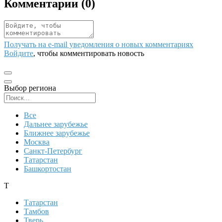
Комментарии (
0
)
Получать на e‑mail уведомления о новых комментариях
Войдите
, чтобы комментировать новость
Выбор региона
Поиск региона
Все
Дальнее зарубежье
Ближнее зарубежье
Москва
Санкт-Петербург
Татарстан
Башкортостан
Т
Татарстан
Тамбов
Тверь