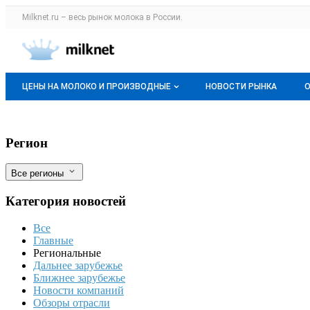
Раздел навигации по сайту milknet.ru
Milknet.ru – весь
рынок молока
в России.
Авторизация и меню пользователя
Навигация по разделам сайта milknet.ru
ЦЕНЫ НА МОЛОКО И ПРОИЗВОДНЫЕ
НОВОСТИ РЫНКА
Оптовые цены
В Адыгее запущена первая линия на за
Фильтры
Регион
О мониторингах
Все регионы
Актуальные мониторинги
Категория новостей
Динамика цен
Все
Отзывы
Главные
Региональные
Дальнее зарубежье
Ближнее зарубежье
Новости компаний
Обзоры отрасли