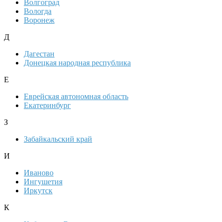
Волгоград
Вологда
Воронеж
Д
Дагестан
Донецкая народная республика
Е
Еврейская автономная область
Екатеринбург
З
Забайкальский край
И
Иваново
Ингушетия
Иркутск
К