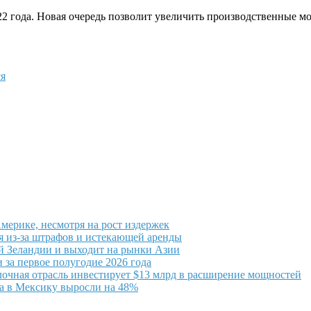
2 года. Новая очередь позволит увеличить производственные мо
я
мерике, несмотря на рост издержек
ся из-за штрафов и истекающей аренды
ой Зеландии и выходит на рынки Азии
 за первое полугодие 2026 года
очная отрасль инвестирует $13 млрд в расширение мощностей
а в Мексику выросли на 48%