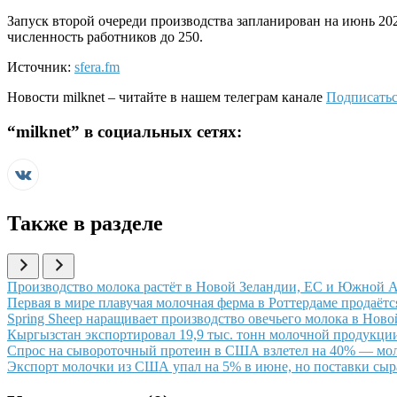
Запуск второй очереди производства запланирован на июнь 202
численность работников до 250.
Источник:
sfera.fm
Новости
milknet
– читайте в нашем телеграм канале
Подписатьс
“
milknet
” в социальных сетях:
Также в разделе
Иллюстрация новости
Производство молока растёт в Новой Зеландии, ЕС и Южной А
Иллюстрация новости
Первая в мире плавучая молочная ферма в Роттердаме продаёт
Иллюстрация новости
Spring Sheep наращивает производство овечьего молока в Нов
Иллюстрация новости
Кыргызстан экспортировал 19,9 тыс. тонн молочной продукции
Иллюстрация новости
Спрос на сывороточный протеин в США взлетел на 40% — мол
Иллюстрация новости
Экспорт молочки из США упал на 5% в июне, но поставки сыр