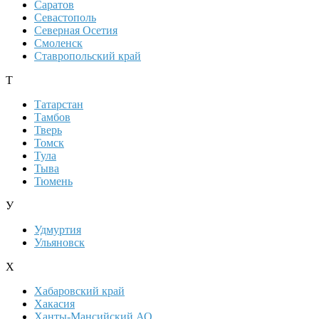
Саратов
Севастополь
Северная Осетия
Смоленск
Ставропольский край
Т
Татарстан
Тамбов
Тверь
Томск
Тула
Тыва
Тюмень
У
Удмуртия
Ульяновск
Х
Хабаровский край
Хакасия
Ханты-Мансийский АО