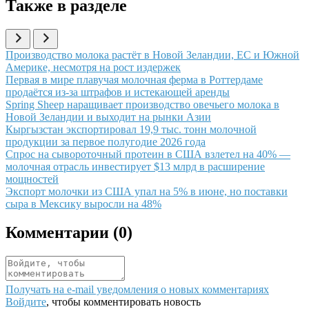
Также в разделе
Иллюстрация новости
Производство молока растёт в Новой Зеландии, ЕС и Южной
Америке, несмотря на рост издержек
Иллюстрация новости
Первая в мире плавучая молочная ферма в Роттердаме
продаётся из-за штрафов и истекающей аренды
Иллюстрация новости
Spring Sheep наращивает производство овечьего молока в
Новой Зеландии и выходит на рынки Азии
Иллюстрация новости
Кыргызстан экспортировал 19,9 тыс. тонн молочной
продукции за первое полугодие 2026 года
Иллюстрация новости
Спрос на сывороточный протеин в США взлетел на 40% —
молочная отрасль инвестирует $13 млрд в расширение
мощностей
Иллюстрация новости
Экспорт молочки из США упал на 5% в июне, но поставки
сыра в Мексику выросли на 48%
Комментарии (
0
)
Получать на e‑mail уведомления о новых комментариях
Войдите
, чтобы комментировать новость