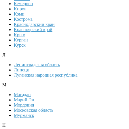
Кемерово
Киров
Коми
Кострома
Краснодарский край
Красноярский край
Крым
Курган
Курск
Л
Ленинградская область
Липецк
Луганская народная республика
М
Магадан
Марий Эл
Мордовия
Московская область
Мурманск
Н