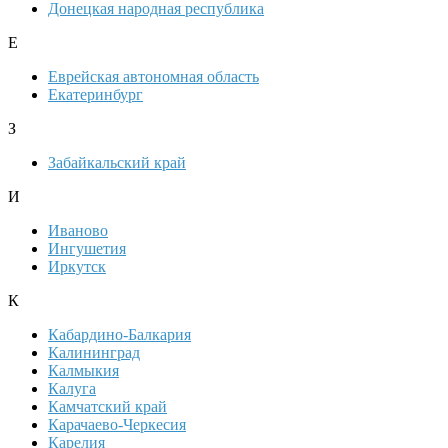
Донецкая народная республика
Е
Еврейская автономная область
Екатеринбург
З
Забайкальский край
И
Иваново
Ингушетия
Иркутск
К
Кабардино-Балкария
Калининград
Калмыкия
Калуга
Камчатский край
Карачаево-Черкесия
Карелия