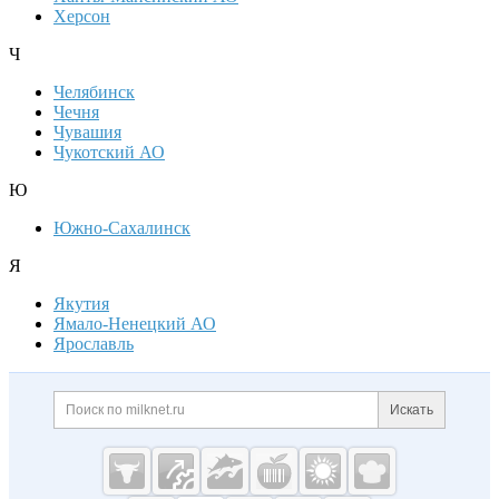
Херсон
Ч
Челябинск
Чечня
Чувашия
Чукотский АО
Ю
Южно-Сахалинск
Я
Якутия
Ямало-Ненецкий АО
Ярославль
Дополнительная информация
Поиск по сайту и ссылк
Искать
Cсылки на полезные проекты