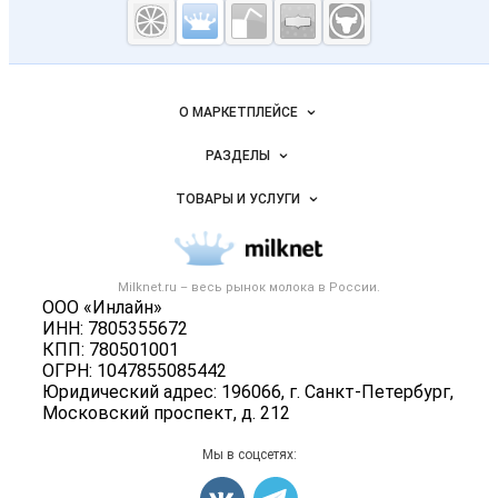
Молочная
промышленность
России на
Важные разделы и контакты
Навигация по сайту
Milknet.ru
О МАРКЕТПЛЕЙСЕ
Новости Milknet.ru
РАЗДЕЛЫ
Услуги и цены
Объявления
ТОВАРЫ И УСЛУГИ
Размещение рекламы
Каталог компаний
Молочная продукция
Публичная оферта
Новости рынка
Вторичное сырье
Контактная информация
Форум
Milknet.ru – весь
рынок молока
в России.
Оборудование
Политика обработки персональных данных
ООО «Инлайн»
Энциклопедия
Прочее
ИНН: 7805355672
Для СМИ
Бренды
КПП: 780501001
Добавить объявление
ОГРН: 1047855085442
Блог
Карта объявлений
Юридический адрес: 196066, г. Санкт-Петербург,
Московский проспект, д. 212
Мы в соцсетях: