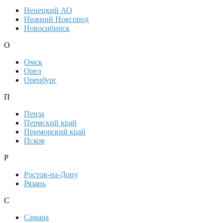
Ненецкий АО
Нижний Новгород
Новосибирск
О
Омск
Орел
Оренбург
П
Пенза
Пермский край
Приморский край
Псков
Р
Ростов-на-Дону
Рязань
С
Самара