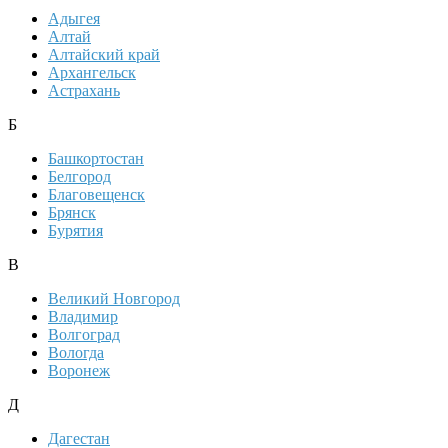
Адыгея
Алтай
Алтайский край
Архангельск
Астрахань
Б
Башкортостан
Белгород
Благовещенск
Брянск
Бурятия
В
Великий Новгород
Владимир
Волгоград
Вологда
Воронеж
Д
Дагестан