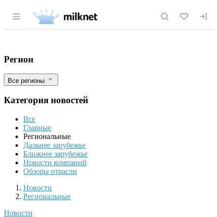
Раздел навигации по сайту milknet.ru
В Бурятии со станции «Улан-Удэ» боле
Фильтры
Регион
Все регионы
Категория новостей
Все
Главные
Региональные
Дальнее зарубежье
Ближнее зарубежье
Новости компаний
Обзоры отрасли
Новости
Разделы
Новости
Региональные
Новости