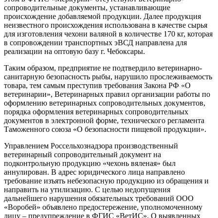
сопроводительные документы, устанавливающие
происхождение добавляемой продукции. Далее продукция
неизвестного происхождения использована в качестве сырья
для изготовления чехони валяной в количестве 170 кг, которая
в сопровождении транспортных эВСД направлена для
реализации на оптовую базу г. Чебоксары.
Таким образом, предприятие не подтвердило ветеринарно-
санитарную безопасность рыбы, нарушило прослеживаемость
товара, тем самым преступив требования Закона РФ «О
ветеринарии», Ветеринарных правил организации работы по
оформлению ветеринарных сопроводительных документов,
порядка оформления ветеринарных сопроводительных
документов в электронной форме, технического регламента
Таможенного союза «О безопасности пищевой продукции».
Управлением Россельхознадзора производственный
ветеринарный сопроводительный документ на
подконтрольную продукцию «чехонь вяленая» был
аннулирован. В адрес юридического лица направлено
требование изъять небезопасную продукцию из обращения и
направить на утилизацию. С целью недопущения
дальнейшего нарушения обязательных требований ООО
«Воробей» объявлено предостережение, уполномоченному
лицу – предупреждение в ФГИС «ВетИС». О выявленных