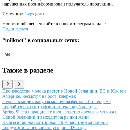
нарушениях проинформирован получатель продукции.
Источник:
fsvps.gov.ru
Новости
milknet
– читайте в нашем телеграм канале
Подписаться
“
milknet
” в социальных сетях:
Также в разделе
Иллюстрация новости
Производство молока растёт в Новой Зеландии, ЕС и Южной
Америке, несмотря на рост издержек
Иллюстрация новости
Первая в мире плавучая молочная ферма в Роттердаме
продаётся из-за штрафов и истекающей аренды
Иллюстрация новости
Spring Sheep наращивает производство овечьего молока в
Новой Зеландии и выходит на рынки Азии
Иллюстрация новости
Кыргызстан экспортировал 19,9 тыс. тонн молочной
продукции за первое полугодие 2026 года