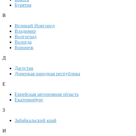
Бурятия
В
Великий Новгород
Владимир
Волгоград
Вологда
Воронеж
Д
Дагестан
Донецкая народная республика
Е
Еврейская автономная область
Екатеринбург
З
Забайкальский край
И