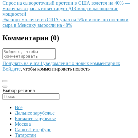
Иллюстрация новости
Спрос на сывороточный протеин в США взлетел на 40% —
молочная отрасль инвестирует $13 млрд в расширение
мощностей
Иллюстрация новости
Экспорт молочки из США упал на 5% в июне, но поставки
сыра в Мексику выросли на 48%
Комментарии (
0
)
Получать на e‑mail уведомления о новых комментариях
Войдите
, чтобы комментировать новость
Выбор региона
Поиск региона
Все
Дальнее зарубежье
Ближнее зарубежье
Москва
Санкт-Петербург
Татарстан