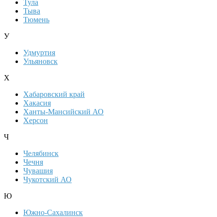
Тула
Тыва
Тюмень
У
Удмуртия
Ульяновск
Х
Хабаровский край
Хакасия
Ханты-Мансийский АО
Херсон
Ч
Челябинск
Чечня
Чувашия
Чукотский АО
Ю
Южно-Сахалинск