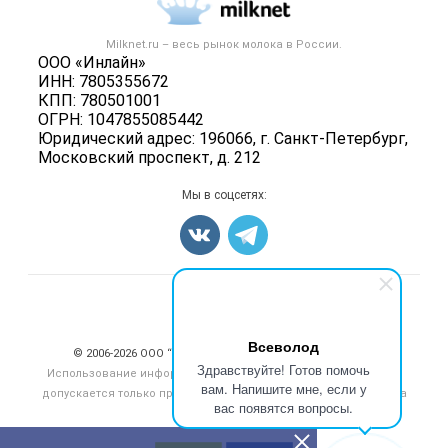
Новости рынка
Вторичное сырье
Контактная информация
Форум
Milknet.ru – весь
рынок молока
в России.
Оборудование
Политика обработки персональных данных
ООО «Инлайн»
Энциклопедия
Прочее
ИНН: 7805355672
Для СМИ
Бренды
КПП: 780501001
Добавить объявление
ОГРН: 1047855085442
Блог
Карта объявлений
Юридический адрес: 196066, г. Санкт-Петербург,
Московский проспект, д. 212
Мы в соцсетях:
Счетчики, авторское право, логотипы
Всеволод
© 2006‑2026 ООО “Инлайн”. 12+ Все права защищены.
Здравствуйте! Готов помочь
Использование информации, размещенной на данном сайте,
вам. Напишите мне, если у
допускается только при размещении активной гиперссылки на
вас появятся вопросы.
сайт
milknet.ru