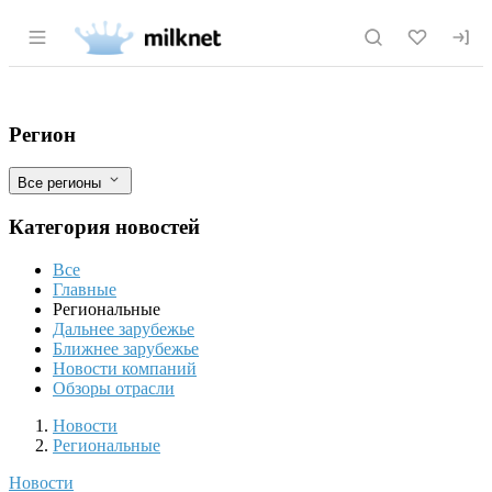
Раздел навигации по сайту milknet.ru
В Чувашии с помощью ФГИС «Меркурий»
Фильтры
Регион
Все регионы
Категория новостей
Все
Главные
Региональные
Дальнее зарубежье
Ближнее зарубежье
Новости компаний
Обзоры отрасли
Новости
Разделы
Новости
Региональные
Новости