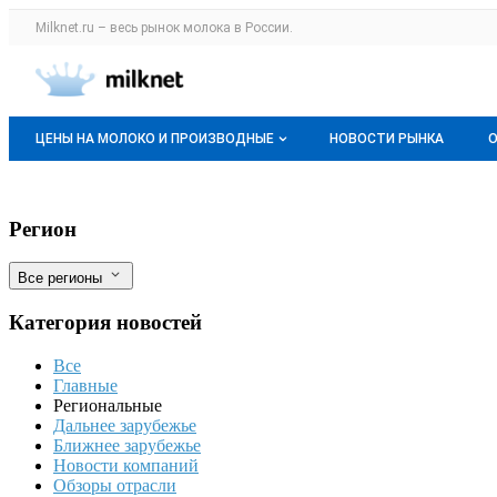
Раздел навигации по сайту milknet.ru
Milknet.ru – весь
рынок молока
в России.
Авторизация и меню пользователя
Навигация по разделам сайта milknet.ru
ЦЕНЫ НА МОЛОКО И ПРОИЗВОДНЫЕ
НОВОСТИ РЫНКА
Оптовые цены
В Дагестане сильные морозы погубили
Фильтры
Регион
О мониторингах
Все регионы
Актуальные мониторинги
Категория новостей
Динамика цен
Все
Отзывы
Главные
Региональные
Дальнее зарубежье
Ближнее зарубежье
Новости компаний
Обзоры отрасли