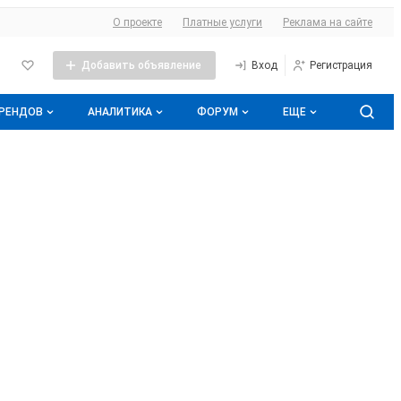
О сайте
О проекте
Платные услуги
Реклама на сайте
Добавить объявление
Вход
Регистрация
БРЕНДОВ
АНАЛИТИКА
ФОРУМ
ЕЩЕ
оге брендов
Прайс-листы
Все темы
Аналитика молочной отрасли
Молочная энциклопедия
Избранные
Подписаться на аналитику
нды
Контакты
С моим участием