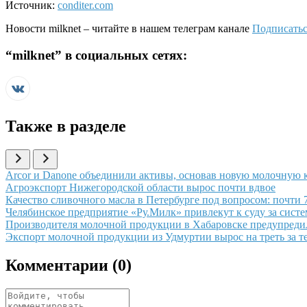
Источник:
conditer.com
Новости
milknet
– читайте в нашем телеграм канале
Подписатьс
“
milknet
” в социальных сетях:
Также в разделе
Иллюстрация новости
Arcor и Danone объединили активы, основав новую молочную к
Иллюстрация новости
Агроэкспорт Нижегородской области вырос почти вдвое
Иллюстрация новости
Качество сливочного масла в Петербурге под вопросом: почти
Иллюстрация новости
Челябинское предприятие «Ру.Милк» привлекут к суду за сист
Иллюстрация новости
Производителя молочной продукции в Хабаровске предупредил
Иллюстрация новости
Экспорт молочной продукции из Удмуртии вырос на треть за т
Комментарии (
0
)