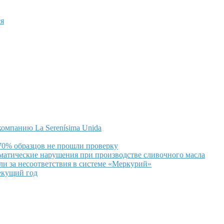
я
омпанию La Serenísima Unida
 70% образцов не прошли проверку
ематические нарушения при производстве сливочного масла
и за несоответствия в системе «Меркурий»
екущий год