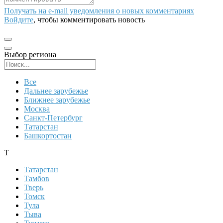
Получать на e‑mail уведомления о новых комментариях
Войдите
, чтобы комментировать новость
Выбор региона
Поиск региона
Все
Дальнее зарубежье
Ближнее зарубежье
Москва
Санкт-Петербург
Татарстан
Башкортостан
Т
Татарстан
Тамбов
Тверь
Томск
Тула
Тыва