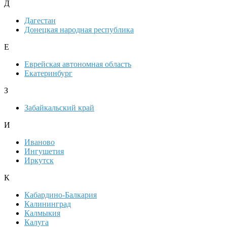
Д
Дагестан
Донецкая народная республика
Е
Еврейская автономная область
Екатеринбург
З
Забайкальский край
И
Иваново
Ингушетия
Иркутск
К
Кабардино-Балкария
Калининград
Калмыкия
Калуга