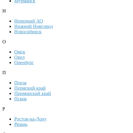
Мурманск
Н
Ненецкий АО
Нижний Новгород
Новосибирск
О
Омск
Орел
Оренбург
П
Пенза
Пермский край
Приморский край
Псков
Р
Ростов-на-Дону
Рязань