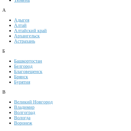
Тюмень
А
Адыгея
Алтай
Алтайский край
Архангельск
Астрахань
Б
Башкортостан
Белгород
Благовещенск
Брянск
Бурятия
В
Великий Новгород
Владимир
Волгоград
Вологда
Воронеж