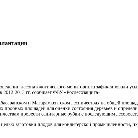
 плантации
оведении лесопатологического мониторинга зафиксировали усы
в 2012-2013 гг, сообщает ФБУ «Рослесозащита».
басаранском и Магарамкентском лесничествах на общей площади
ых пробных площадей для оценки состояния деревьев и определ
ничествам провести санитарные рубки с последующим лесовосст
 с целью заготовки плодов для кондитерской промышленности, и