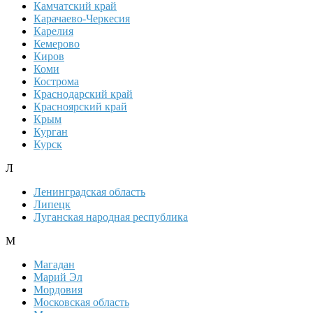
Камчатский край
Карачаево-Черкесия
Карелия
Кемерово
Киров
Коми
Кострома
Краснодарский край
Красноярский край
Крым
Курган
Курск
Л
Ленинградская область
Липецк
Луганская народная республика
М
Магадан
Марий Эл
Мордовия
Московская область