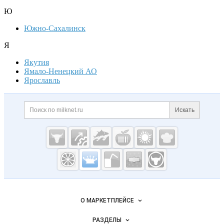
Ю
Южно-Сахалинск
Я
Якутия
Ямало-Ненецкий АО
Ярославль
Дополнительная информация
Поиск по сайту и ссылк
Искать
Cсылки на полезные проекты
Молочная
промышленность
России на
Важные разделы и контакты
Навигация по сайту
Milknet.ru
О МАРКЕТПЛЕЙСЕ
Новости Milknet.ru
РАЗДЕЛЫ