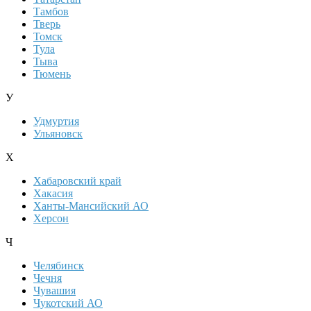
Тамбов
Тверь
Томск
Тула
Тыва
Тюмень
У
Удмуртия
Ульяновск
Х
Хабаровский край
Хакасия
Ханты-Мансийский АО
Херсон
Ч
Челябинск
Чечня
Чувашия
Чукотский АО