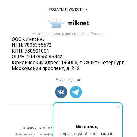
Услуги и цены
Объявления
ТОВАРЫ И УСЛУГИ
Размещение рекламы
Каталог компаний
Молочная продукция
Публичная оферта
Новости рынка
Вторичное сырье
Контактная информация
Форум
Milknet.ru – весь
рынок молока
в России.
Оборудование
Политика обработки персональных данных
ООО «Инлайн»
Энциклопедия
Прочее
ИНН: 7805355672
Для СМИ
Бренды
КПП: 780501001
Добавить объявление
ОГРН: 1047855085442
Блог
Карта объявлений
Юридический адрес: 196066, г. Санкт-Петербург,
Московский проспект, д. 212
Мы в соцсетях:
Счетчики, авторское право, логотипы
Всеволод
© 2006‑2026 ООО “Инлайн”. 12+ Все права защищены.
Здравствуйте! Готов помочь
Использование информации, размещенной на данном сайте,