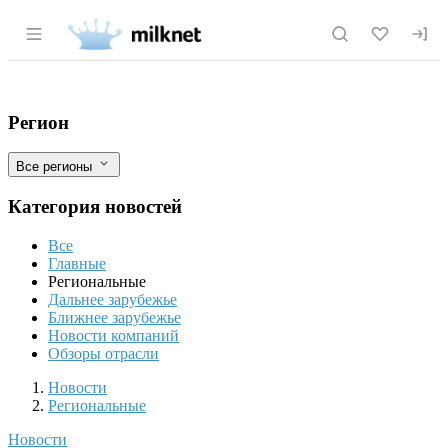
Раздел навигации по сайту milknet.ru
В Дагестане создают крупнейший орех
Фильтры
Регион
Все регионы
Категория новостей
Все
Главные
Региональные
Дальнее зарубежье
Ближнее зарубежье
Новости компаний
Обзоры отрасли
Новости
Разделы
Новости
Региональные
Новости