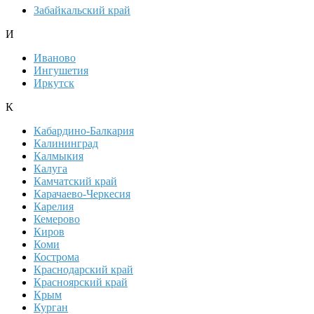
Забайкальский край
И
Иваново
Ингушетия
Иркутск
К
Кабардино-Балкария
Калининград
Калмыкия
Калуга
Камчатский край
Карачаево-Черкесия
Карелия
Кемерово
Киров
Коми
Кострома
Краснодарский край
Красноярский край
Крым
Курган