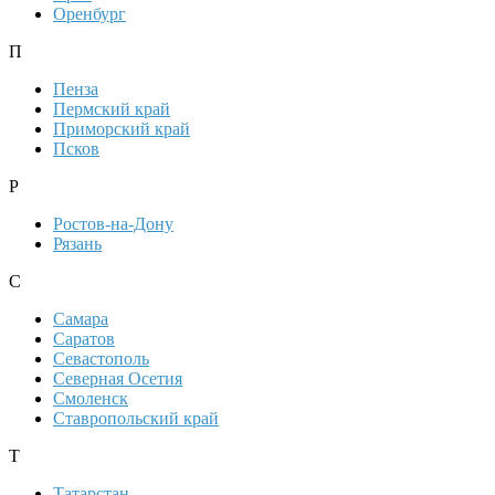
Оренбург
П
Пенза
Пермский край
Приморский край
Псков
Р
Ростов-на-Дону
Рязань
С
Самара
Саратов
Севастополь
Северная Осетия
Смоленск
Ставропольский край
Т
Татарстан