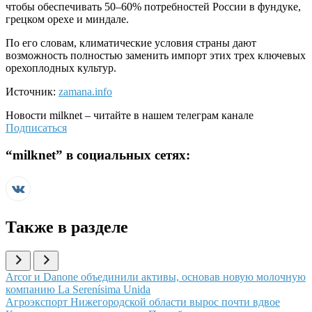
чтобы обеспечивать 50–60% потребностей России в фундуке,
грецком орехе и миндале.
По его словам, климатические условия страны дают
возможность полностью заменить импорт этих трех ключевых
орехоплодных культур.
Источник:
zamana.info
Новости
milknet
– читайте в нашем телеграм канале
Подписаться
“
milknet
” в социальных сетях:
Также в разделе
Иллюстрация новости
Arcor и Danone объединили активы, основав новую молочную
компанию La Serenísima Unida
Иллюстрация новости
Агроэкспорт Нижегородской области вырос почти вдвое