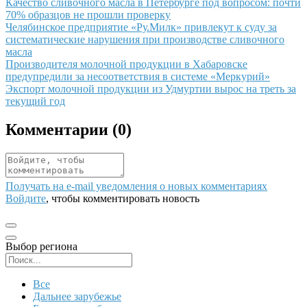
Иллюстрация новости
Качество сливочного масла в Петербурге под вопросом: почти
70% образцов не прошли проверку
Иллюстрация новости
Челябинское предприятие «Ру.Милк» привлекут к суду за
систематические нарушения при производстве сливочного
масла
Иллюстрация новости
Производителя молочной продукции в Хабаровске
предупредили за несоответствия в системе «Меркурий»
Иллюстрация новости
Экспорт молочной продукции из Удмуртии вырос на треть за
текущий год
Комментарии (
0
)
Получать на e‑mail уведомления о новых комментариях
Войдите
, чтобы комментировать новость
Выбор региона
Поиск региона
Все
Дальнее зарубежье