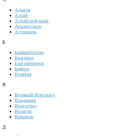
Адыгея
Алтай
Алтайский край
Архангельск
Астрахань
Б
Башкортостан
Белгород
Благовещенск
Брянск
Бурятия
В
Великий Новгород
Владимир
Волгоград
Вологда
Воронеж
Д