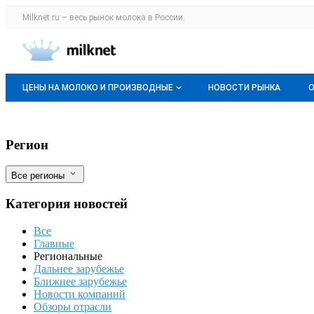
Раздел навигации по сайту milknet.ru
Milknet.ru – весь
рынок молока
в России.
Авторизация и меню пользователя
Навигация по разделам сайта milknet.ru
ЦЕНЫ НА МОЛОКО И ПРОИЗВОДНЫЕ
НОВОСТИ РЫНКА
Оптовые цены
В КБР отгрузили пищевых продуктов на
Фильтры
Регион
О мониторингах
Все регионы
Актуальные мониторинги
Категория новостей
Динамика цен
Все
Отзывы
Главные
Региональные
Дальнее зарубежье
Ближнее зарубежье
Новости компаний
Обзоры отрасли