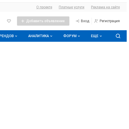
О сайте
О проекте
Платные услуги
Реклама на сайте
Добавить объявление
Вход
Регистрация
БРЕНДОВ
АНАЛИТИКА
ФОРУМ
ЕЩЕ
оге брендов
Прайс-листы
Все темы
Аналитика молочной отрасли
Молочная энциклопедия
Избранные
Подписаться на аналитику
нды
Контакты
С моим участием