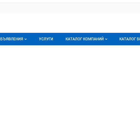
ОБЪЯВЛЕНИЯ
УСЛУГИ
КАТАЛОГ КОМПАНИЙ
КАТАЛОГ 
Все объявления
О каталоге компаний
О катал
 сумму свыше 7,8 млрд рублей
Горячее предложение
Каталог компаний
Бренды
Мои объявления
Моя компания
Мои бре
Премиум размещение