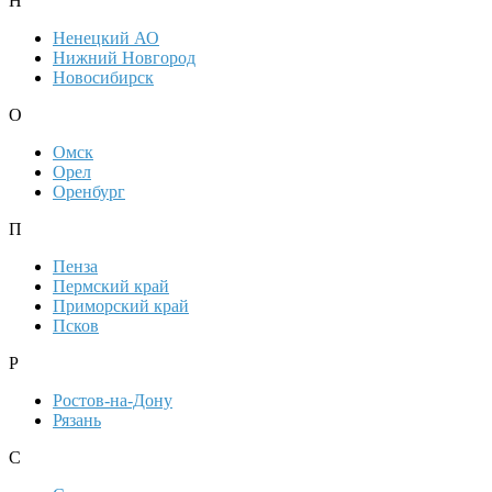
Н
Ненецкий АО
Нижний Новгород
Новосибирск
О
Омск
Орел
Оренбург
П
Пенза
Пермский край
Приморский край
Псков
Р
Ростов-на-Дону
Рязань
С