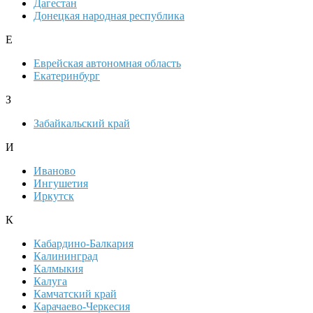
Дагестан
Донецкая народная республика
Е
Еврейская автономная область
Екатеринбург
З
Забайкальский край
И
Иваново
Ингушетия
Иркутск
К
Кабардино-Балкария
Калининград
Калмыкия
Калуга
Камчатский край
Карачаево-Черкесия