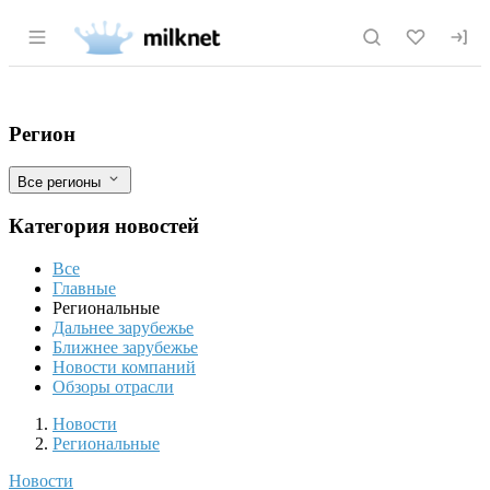
Раздел навигации по сайту milknet.ru
В Ленинградской области приступают
Фильтры
Регион
Все регионы
Категория новостей
Все
Главные
Региональные
Дальнее зарубежье
Ближнее зарубежье
Новости компаний
Обзоры отрасли
Новости
Разделы
Новости
Региональные
Новости