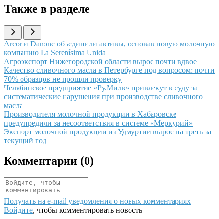
Также в разделе
Иллюстрация новости
Arcor и Danone объединили активы, основав новую молочную
компанию La Serenísima Unida
Иллюстрация новости
Агроэкспорт Нижегородской области вырос почти вдвое
Иллюстрация новости
Качество сливочного масла в Петербурге под вопросом: почти
70% образцов не прошли проверку
Иллюстрация новости
Челябинское предприятие «Ру.Милк» привлекут к суду за
систематические нарушения при производстве сливочного
масла
Иллюстрация новости
Производителя молочной продукции в Хабаровске
предупредили за несоответствия в системе «Меркурий»
Иллюстрация новости
Экспорт молочной продукции из Удмуртии вырос на треть за
текущий год
Комментарии (
0
)
Получать на e‑mail уведомления о новых комментариях
Войдите
, чтобы комментировать новость