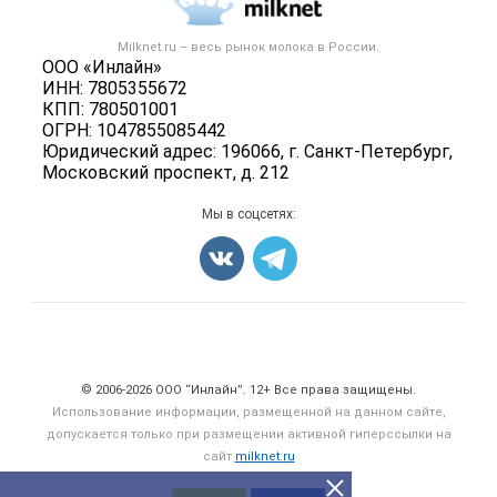
Новости рынка
Вторичное сырье
Контактная информация
Форум
Milknet.ru – весь
рынок молока
в России.
Оборудование
Политика обработки персональных данных
ООО «Инлайн»
Энциклопедия
Прочее
ИНН: 7805355672
Для СМИ
Бренды
КПП: 780501001
Добавить объявление
ОГРН: 1047855085442
Блог
Карта объявлений
Юридический адрес: 196066, г. Санкт-Петербург,
Московский проспект, д. 212
Мы в соцсетях:
Счетчики, авторское право, логотипы
© 2006‑2026 ООО “Инлайн”. 12+ Все права защищены.
Использование информации, размещенной на данном сайте,
допускается только при размещении активной гиперссылки на
сайт
milknet.ru