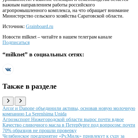
важным направлением работы российского
агропромышленного комплекса, на что обращает внимание
Министерство сельского хозяйства Саратовской области.
Источник:
Grainboard.ru
Новости
milknet
– читайте в нашем телеграм канале
Подписаться
“
milknet
” в социальных сетях:
Также в разделе
Иллюстрация новости
Arcor и Danone объединили активы, основав новую молочную
компанию La Serenísima Unida
Иллюстрация новости
Агроэкспорт Нижегородской области вырос почти вдвое
Иллюстрация новости
Качество сливочного масла в Петербурге под вопросом: почти
70% образцов не прошли проверку
Иллюстрация новости
Челябинское предприятие «Ру.Милк» привлекут к суду за