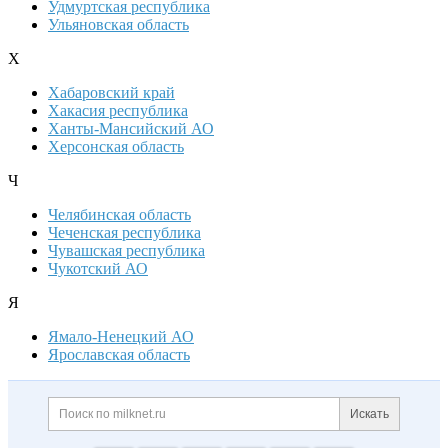
Удмуртская республика
Ульяновская область
Х
Хабаровский край
Хакасия республика
Ханты-Мансийский АО
Херсонская область
Ч
Челябинская область
Чеченская республика
Чувашская республика
Чукотский АО
Я
Ямало-Ненецкий АО
Ярославская область
Дополнительная информация
Поиск по сайту и ссылк
Искать