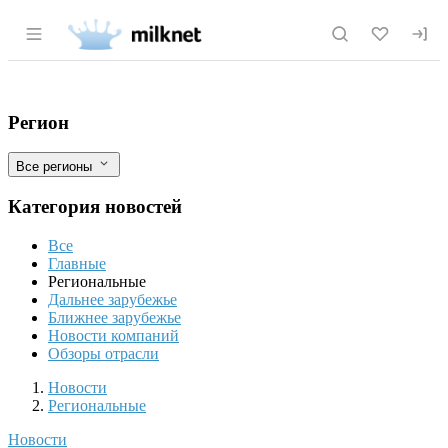
Раздел навигации по сайту milknet.ru
В Саратовской области стартуют фенот
Фильтры
Регион
Все регионы
Категория новостей
Все
Главные
Региональные
Дальнее зарубежье
Ближнее зарубежье
Новости компаний
Обзоры отрасли
Новости
Разделы
Новости
Региональные
Новости