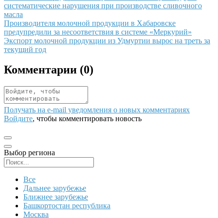
систематические нарушения при производстве сливочного
масла
Иллюстрация новости
Производителя молочной продукции в Хабаровске
предупредили за несоответствия в системе «Меркурий»
Иллюстрация новости
Экспорт молочной продукции из Удмуртии вырос на треть за
текущий год
Комментарии (
0
)
Получать на e‑mail уведомления о новых комментариях
Войдите
, чтобы комментировать новость
Выбор региона
Поиск региона
Все
Дальнее зарубежье
Ближнее зарубежье
Башкортостан республика
Москва