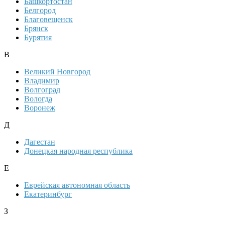
Башкортостан
Белгород
Благовещенск
Брянск
Бурятия
В
Великий Новгород
Владимир
Волгоград
Вологда
Воронеж
Д
Дагестан
Донецкая народная республика
Е
Еврейская автономная область
Екатеринбург
З