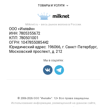
Услуги и цены
Объявления
ТОВАРЫ И УСЛУГИ
Размещение рекламы
Каталог компаний
Молочная продукция
Публичная оферта
Новости рынка
Вторичное сырье
Контактная информация
Форум
Milknet.ru – весь
рынок молока
в России.
Оборудование
Политика обработки персональных данных
ООО «Инлайн»
Энциклопедия
Прочее
ИНН: 7805355672
Для СМИ
Бренды
КПП: 780501001
Добавить объявление
ОГРН: 1047855085442
Блог
Карта объявлений
Юридический адрес: 196066, г. Санкт-Петербург,
Московский проспект, д. 212
Мы в соцсетях:
Счетчики, авторское право, логотипы
© 2006‑2026 ООО “Инлайн”. 12+ Все права защищены.
Использование информации, размещенной на данном сайте,