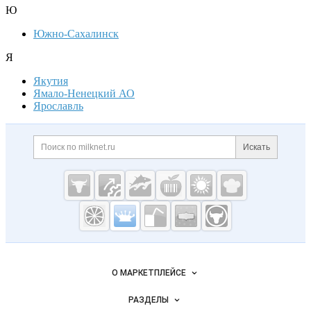
Ю
Южно-Сахалинск
Я
Якутия
Ямало-Ненецкий АО
Ярославль
Дополнительная информация
Поиск по сайту и ссылк
Искать
Cсылки на полезные проекты
Молочная
промышленность
России на
Важные разделы и контакты
Навигация по сайту
Milknet.ru
О МАРКЕТПЛЕЙСЕ
Новости Milknet.ru
РАЗДЕЛЫ