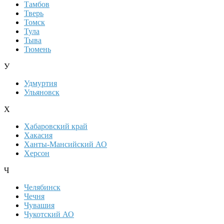
Тамбов
Тверь
Томск
Тула
Тыва
Тюмень
У
Удмуртия
Ульяновск
Х
Хабаровский край
Хакасия
Ханты-Мансийский АО
Херсон
Ч
Челябинск
Чечня
Чувашия
Чукотский АО