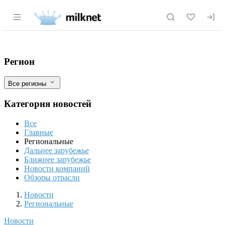
Раздел навигации по сайту milknet.ru
Беспилотные технологии повышают точ
Фильтры
Регион
Все регионы
Категория новостей
Все
Главные
Региональные
Дальнее зарубежье
Ближнее зарубежье
Новости компаний
Обзоры отрасли
Новости
Разделы
Новости
Региональные
Новости