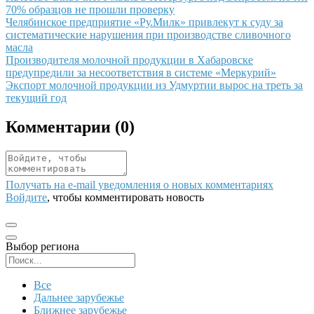
70% образцов не прошли проверку
Иллюстрация новости
Челябинское предприятие «Ру.Милк» привлекут к суду за
систематические нарушения при производстве сливочного
масла
Иллюстрация новости
Производителя молочной продукции в Хабаровске
предупредили за несоответствия в системе «Меркурий»
Иллюстрация новости
Экспорт молочной продукции из Удмуртии вырос на треть за
текущий год
Комментарии (
0
)
Получать на e‑mail уведомления о новых комментариях
Войдите
, чтобы комментировать новость
Выбор региона
Поиск региона
Все
Дальнее зарубежье
Ближнее зарубежье