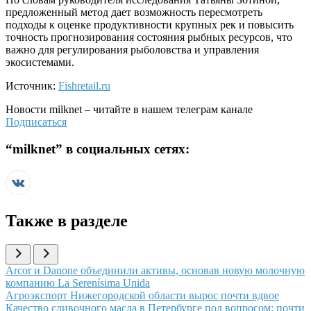
предложенный метод дает возможность пересмотреть
подходы к оценке продуктивности крупных рек и повысить
точность прогнозирования состояния рыбных ресурсов, что
важно для регулирования рыболовства и управления
экосистемами.
Источник:
Fishretail.ru
Новости
milknet
– читайте в нашем телеграм канале
Подписаться
“
milknet
” в социальных сетях:
Также в разделе
Иллюстрация новости
Arcor и Danone объединили активы, основав новую молочную
компанию La Serenísima Unida
Иллюстрация новости
Агроэкспорт Нижегородской области вырос почти вдвое
Иллюстрация новости
Качество сливочного масла в Петербурге под вопросом: почти