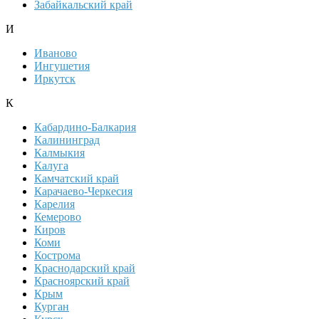
Забайкальский край
И
Иваново
Ингушетия
Иркутск
К
Кабардино-Балкария
Калининград
Калмыкия
Калуга
Камчатский край
Карачаево-Черкесия
Карелия
Кемерово
Киров
Коми
Кострома
Краснодарский край
Красноярский край
Крым
Курган