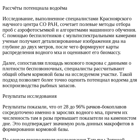
Рассчёты потенциала водоёма
Исследование, выполненное специалистами Красноярского
научного центра СО РАН, сочетает полевые методы отбора
проб с аэрофотосъемкой и алгоритмами машинного обучения.
С помощью беспилотников с мультиспектральными камерами
ученые получают детализированные изображения дна на
глубине до двух метров, после чего формируют карты
распределения водного мха и оценивают его биомассу.
Далее, сопоставляя площадь мохового покрова с данными о
плотности беспозвоночных, специалисты рассчитывают
общий объем кормовой базы на исследуемом участке. Такой
подход позволяет более точно оценить потенциал водоема для
воспроизводства рыбных запасов.
Результаты исследования
Результаты показали, что от 28 до 96% рачков-бокоплавов
сосредоточено именно в зарослях водного мха, причем их
численность там в разы превышает показатели на каменистом
дне. Это подтверждает значимую роль донных макрофитов в
формировании кормовой базы.
По словам руководителя исследования Татьяны Зотиной,