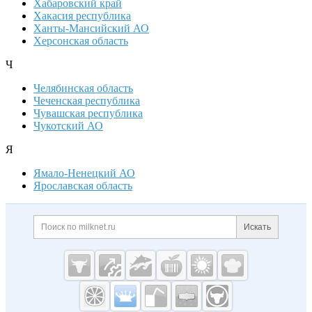
Хабаровский край
Хакасия республика
Ханты-Мансийский АО
Херсонская область
Ч
Челябинская область
Чеченская республика
Чувашская республика
Чукотский АО
Я
Ямало-Ненецкий АО
Ярославская область
Дополнительная информация
Поиск по сайту и ссылк
Искать
Cсылки на полезные проекты