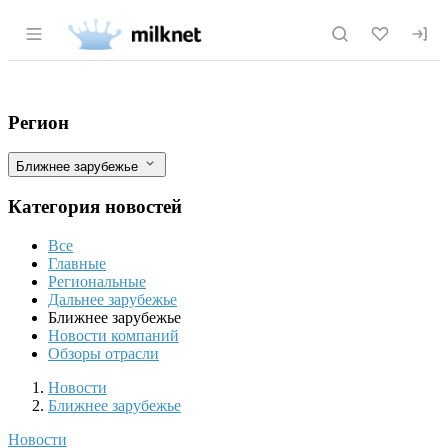
Раздел навигации по сайту milknet.ru
Украина может запретить транзит росси
Фильтры
Регион
Ближнее зарубежье
Категория новостей
Все
Главные
Региональные
Дальнее зарубежье
Ближнее зарубежье
Новости компаний
Обзоры отрасли
Новости
Разделы
Новости
Ближнее зарубежье
Новости