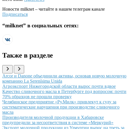
Новости
milknet
– читайте в нашем телеграм канале
Подписаться
“
milknet
” в социальных сетях:
Также в разделе
Иллюстрация новости
Arcor и Danone объединили активы, основав новую молочную
компанию La Serenísima Unida
Иллюстрация новости
Агроэкспорт Нижегородской области вырос почти вдвое
Иллюстрация новости
Качество сливочного масла в Петербурге под вопросом: почти
70% образцов не прошли проверку
Иллюстрация новости
Челябинское предприятие «Ру.Милк» привлекут к суду за
систематические нарушения при производстве сливочного
масла
Иллюстрация новости
Производителя молочной продукции в Хабаровске
предупредили за несоответствия в системе «Меркурий»
Иллюстрация новости
Экспорт молочной продукции из Удмуртии вырос на треть за