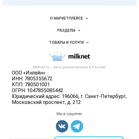
Молочная
промышленность
России на
Важные разделы и контакты
Навигация по сайту
Milknet.ru
О МАРКЕТПЛЕЙСЕ
Новости Milknet.ru
РАЗДЕЛЫ
Услуги и цены
Объявления
ТОВАРЫ И УСЛУГИ
Размещение рекламы
Каталог компаний
Молочная продукция
Публичная оферта
Новости рынка
Вторичное сырье
Контактная информация
Форум
Milknet.ru – весь
рынок молока
в России.
Оборудование
Политика обработки персональных данных
ООО «Инлайн»
Энциклопедия
Прочее
ИНН: 7805355672
Для СМИ
Бренды
КПП: 780501001
Добавить объявление
ОГРН: 1047855085442
Блог
Карта объявлений
Юридический адрес: 196066, г. Санкт-Петербург,
Московский проспект, д. 212
Мы в соцсетях: