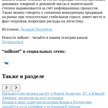
динамики товарной и денежной массы в значительной
степени выравнивается за счёт инфляционных процессов.
Также можно говорить о снижении конкуренции продавцов
на рынке при относительно стабильном спросе, имеет место и
факт неурожая, возросшие расходы на логистику.
Источник:
Деловой Петербург
Новости
milknet
– читайте в нашем телеграм канале
Подписаться
“
milknet
” в социальных сетях:
Также в разделе
Иллюстрация новости
Производство молока растёт в Новой Зеландии, ЕС и Южной
Америке, несмотря на рост издержек
Иллюстрация новости
Первая в мире плавучая молочная ферма в Роттердаме
продаётся из-за штрафов и истекающей аренды