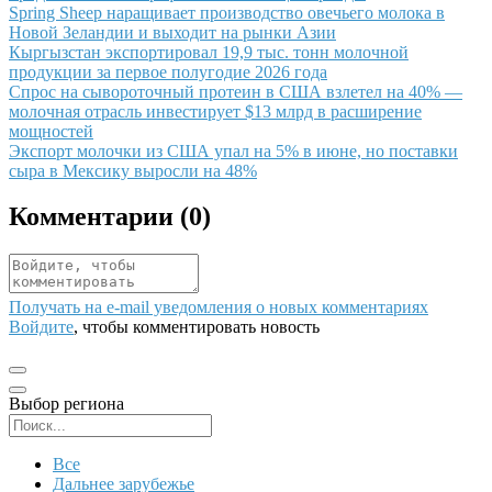
Иллюстрация новости
Spring Sheep наращивает производство овечьего молока в
Новой Зеландии и выходит на рынки Азии
Иллюстрация новости
Кыргызстан экспортировал 19,9 тыс. тонн молочной
продукции за первое полугодие 2026 года
Иллюстрация новости
Спрос на сывороточный протеин в США взлетел на 40% —
молочная отрасль инвестирует $13 млрд в расширение
мощностей
Иллюстрация новости
Экспорт молочки из США упал на 5% в июне, но поставки
сыра в Мексику выросли на 48%
Комментарии (
0
)
Получать на e‑mail уведомления о новых комментариях
Войдите
, чтобы комментировать новость
Выбор региона
Поиск региона
Все
Дальнее зарубежье