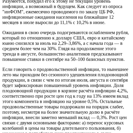
Разумеется, побудил его к этому не текущий уровень
инфляции, а возможный в будущем. Как следует из опроса
"инФОМ", ежемесячно проводимого по заказу ЦБ РФ,
инфляционные ожидания населения на ближайшие 12
месяцев в июле выросли до 11,1% с 10,2% в июне.
Ожидания в свою очередь подогреваются ослаблением рубля,
который по отношению к доллару США, евро и китайскому
юаню снизился за июль на 2,29–3,86%, а с начала года — в
среднем более чем на 30%. Глядя на продолжение этого
тренда в августе, большинство аналитиков предсказывают
повышение ставки в сентябре на 50–100 базисных пунктов.
Если говорить о продовольственной инфляции, то нынешнее
лето мы проходим без сезонного удешевления плодоовощной
продукции, в связи с чем по итогам июля, августа и сентября
будет зафиксирован повышенный уровень инфляции. Доля
плодоовощной продукции в корзине расчёта инфляции 4,2%,
соответственно при росте цен год к году на 13% имеем вклад
этого компонента в инфляцию на уровне 0,5%. Остальные
продовольственные товары подорожали на порядок слабее,
поэтому, несмотря на более значительную долю в расчёте
инфляции, внесли заметно меньший вклад — 0,3%. Рост цен
связан с двумя основными факторами: а) перенос курсовых
колебаний в цены на товары длительного пользования, б)