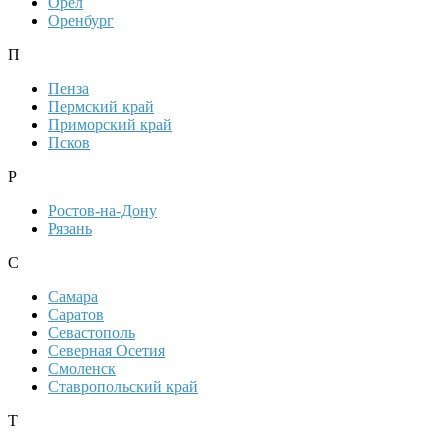
Орел
Оренбург
П
Пенза
Пермский край
Приморский край
Псков
Р
Ростов-на-Дону
Рязань
С
Самара
Саратов
Севастополь
Северная Осетия
Смоленск
Ставропольский край
Т