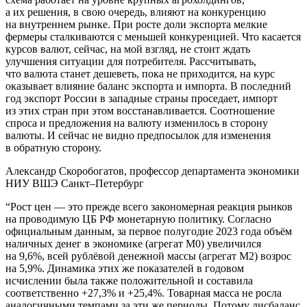
а их решения, в свою очередь, влияют на конкуренцию
на внутреннем рынке. При росте доли экспорта мелкие
фермеры сталкиваются с меньшей конкуренцией. Что касается
курсов валют, сейчас, на мой взгляд, не стоит ждать
улучшения ситуации для потребителя. Рассчитывать,
что валюта станет дешеветь, пока не приходится, на курс
оказывает влияние баланс экспорта и импорта. В последний
год экспорт России в западные страны проседает, импорт
из этих стран при этом восстанавливается. Соотношение
спроса и предложения на валюту изменилось в сторону
валюты. И сейчас не видно предпосылок для изменения
в обратную сторону.
Александр Скоробогатов,
профессор департамента экономики
НИУ ВШЭ Санкт–Петербург
“
Рост цен — это прежде всего закономерная реакция рынков
на проводимую ЦБ РФ монетарную политику. Согласно
официальным данным, за первое полугодие 2023 года объём
наличных денег в экономике (агрегат М0) увеличился
на 9,6%, всей рублёвой денежной массы (агрегат М2) возрос
на 5,9%. Динамика этих же показателей в годовом
исчислении была также положительной и составила
соответственно +27,3% и +25,4%. Товарная масса не росла
аналогичными темпами за эти же периоды. Потому дисбаланс