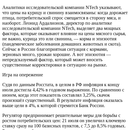
Аналитики исследовательской компании NTech указывают,
что цены на курицу и свинину взаимосвязаны: когда дорожает
птица, потребительский спрос смещается в сторону мяса, и
наоборот. Леонид Ардалионов, директор по аналитике
исследовательской компании NTech, выделяет два мощных
фактора, которые оказывают влияние на цены мясного сырья,
не важно, курица это или свинина, — корма и эпизоотия
(пандемические заболевания домашних животных и скота).
Сейчас в России благоприятная ситуация с кормами,
зерновых много, урожаи хорошие. А вот эпизоотия —
непредсказуемый фактор, который может вносить
существенные корректировки в ситуацию на рынке.
Игра на опережение
Судя по данным Росстата, в целом в РФ инфляция к концу
июля достигла 4,42% в годовом выражении. По сравнению с
июнем, когда этот показатель составлял 3,25%, скачок
произошёл существенный. В результате инфляция оказалась
выше цели в 4%, к которой стремится Банк России.
Регулятор предпринимает решительные меры для борьбы с
ростом потребительских цен: 21 июля он увеличил ключевую
ставку сразу на 100 базисных пунктов, с 7,5 до 8,5% годовых.