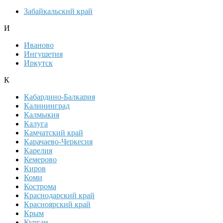
Забайкальский край
И
Иваново
Ингушетия
Иркутск
К
Кабардино-Балкария
Калининград
Калмыкия
Калуга
Камчатский край
Карачаево-Черкесия
Карелия
Кемерово
Киров
Коми
Кострома
Краснодарский край
Красноярский край
Крым
Курган