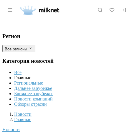
Раздел навигации по сайту milknet.ru
Берите выше: подорожание продуктов м
Фильтры
Регион
Все регионы
Категория новостей
Все
Главные
Региональные
Дальнее зарубежье
Ближнее зарубежье
Новости компаний
Обзоры отрасли
Новости
Разделы
Новости
Главные
Новости