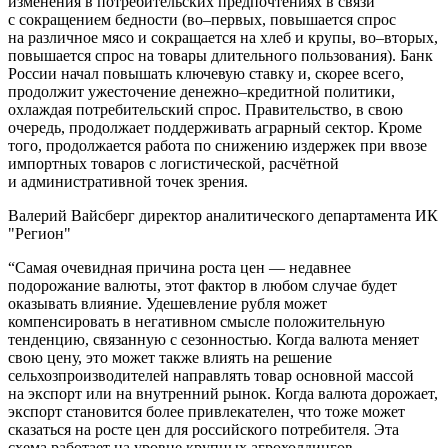
изменения в потребительских предпочтениях в связи
с сокращением бедности (во–первых, повышается спрос
на различное мясо и сокращается на хлеб и крупы, во–вторых,
повышается спрос на товары длительного пользования). Банк
России начал повышать ключевую ставку и, скорее всего,
продолжит ужесточение денежно–кредитной политики,
охлаждая потребительский спрос. Правительство, в свою
очередь, продолжает поддерживать аграрный сектор. Кроме
того, продолжается работа по снижению издержек при ввозе
импортных товаров с логистической, расчётной
и административной точек зрения.
Валерий Вайсберг
директор аналитического департамента ИК
"Регион"
“
Самая очевидная причина роста цен — недавнее
подорожание валюты, этот фактор в любом случае будет
оказывать влияние. Удешевление рубля может
компенсировать в негативном смысле положительную
тенденцию, связанную с сезонностью. Когда валюта меняет
свою цену, это может также влиять на решение
сельхозпроизводителей направлять товар основной массой
на экспорт или на внутренний рынок. Когда валюта дорожает,
экспорт становится более привлекателен, что тоже может
сказаться на росте цен для российского потребителя. Эта
схема работает на уровне крупных агрохолдингов,