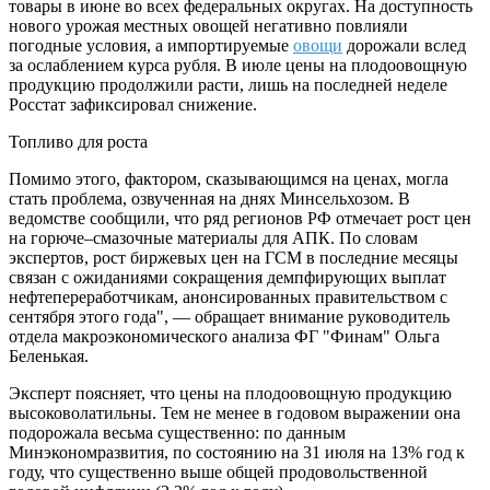
товары в июне во всех федеральных округах. На доступность
нового урожая местных овощей негативно повлияли
погодные условия, а импортируемые
овощи
дорожали вслед
за ослаблением курса рубля. В июле цены на плодоовощную
продукцию продолжили расти, лишь на последней неделе
Росстат зафиксировал снижение.
Топливо для роста
Помимо этого, фактором, сказывающимся на ценах, могла
стать проблема, озвученная на днях Минсельхозом. В
ведомстве сообщили, что ряд регионов РФ отмечает рост цен
на горюче–смазочные материалы для АПК. По словам
экспертов, рост биржевых цен на ГСМ в последние месяцы
связан с ожиданиями сокращения демпфирующих выплат
нефтепереработчикам, анонсированных правительством с
сентября этого года", — обращает внимание руководитель
отдела макроэкономического анализа ФГ "Финам" Ольга
Беленькая.
Эксперт поясняет, что цены на плодоовощную продукцию
высоковолатильны. Тем не менее в годовом выражении она
подорожала весьма существенно: по данным
Минэкономразвития, по состоянию на 31 июля на 13% год к
году, что существенно выше общей продовольственной