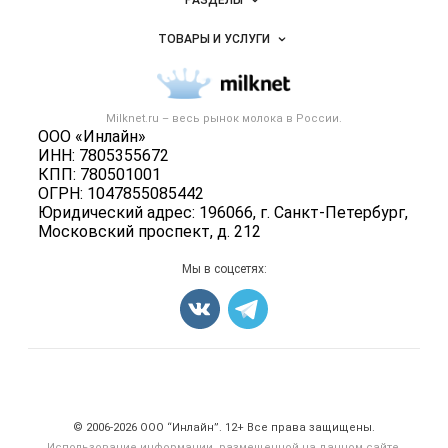
РАЗДЕЛЫ
Услуги и цены
Объявления
ТОВАРЫ И УСЛУГИ
Размещение рекламы
Каталог компаний
Молочная продукция
Публичная оферта
Новости рынка
Вторичное сырье
Контактная информация
Форум
Milknet.ru – весь
рынок молока
в России.
Оборудование
Политика обработки персональных данных
ООО «Инлайн»
Энциклопедия
Прочее
ИНН: 7805355672
Для СМИ
Бренды
КПП: 780501001
Добавить объявление
ОГРН: 1047855085442
Блог
Карта объявлений
Юридический адрес: 196066, г. Санкт-Петербург,
Московский проспект, д. 212
Мы в соцсетях:
Счетчики, авторское право, логотипы
© 2006‑2026 ООО “Инлайн”. 12+ Все права защищены.
Использование информации, размещенной на данном сайте,