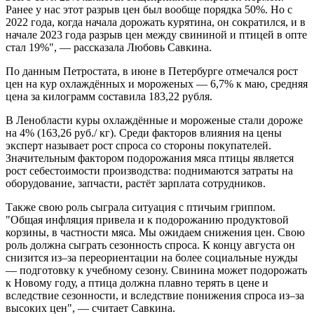
Ранее у нас этот разрыв цен был вообще порядка 50%. Но с
2022 года, когда начала дорожать курятина, он сократился, и в
начале 2023 года разрыв цен между свининой и птицей в опте
стал 19%", — рассказала Любовь Савкина.
По данным Петростата, в июне в Петербурге отмечался рост
цен на кур охлаждённых и мороженых — 6,7% к маю, средняя
цена за килограмм составила 183,22 рубля.
В Ленобласти куры охлаждённые и мороженые стали дороже
на 4% (163,26 руб./ кг). Среди факторов влияния на цены
эксперт называет рост спроса со стороны покупателей.
Значительным фактором подорожания мяса птицы является
рост себестоимости производства: поднимаются затраты на
оборудование, запчасти, растёт зарплата сотрудников.
Также свою роль сыграла ситуация с птичьим гриппом.
"Общая инфляция привела и к подорожанию продуктовой
корзины, в частности мяса. Мы ожидаем снижения цен. Свою
роль должна сыграть сезонность спроса. К концу августа он
снизится из–за переориентации на более социальные нужды
— подготовку к учебному сезону. Свинина может подорожать
к Новому году, а птица должна плавно терять в цене и
вследствие сезонности, и вследствие понижения спроса из–за
высоких цен", — считает Савкина.