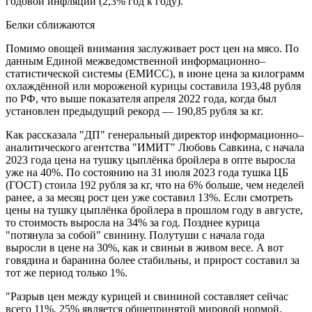
годовой инфляции (2,3% год к году).
Белки сближаются
Помимо овощей внимания заслуживает рост цен на мясо. По
данным Единой межведомственной информационно–
статистической системы (ЕМИСС), в июне цена за килограмм
охлаждённой или мороженой курицы составила 193,48 рубля
по РФ, что выше показателя апреля 2022 года, когда был
установлен предыдущий рекорд — 190,85 рубля за кг.
Как рассказала "ДП" генеральный директор информационно–
аналитического агентства "ИМИТ" Любовь Савкина, с начала
2023 года цена на тушку цыплёнка бройлера в опте выросла
уже на 40%. По состоянию на 31 июля 2023 года тушка ЦБ
(ГОСТ) стоила 192 рубля за кг, что на 6% больше, чем неделей
ранее, а за месяц рост цен уже составил 13%. Если смотреть
цены на тушку цыплёнка бройлера в прошлом году в августе,
то стоимость выросла на 34% за год. Позднее курица
"потянула за собой" свинину. Полутуши с начала года
выросли в цене на 30%, как и свиньи в живом весе. А вот
говядина и баранина более стабильны, и прирост составил за
тот же период только 1%.
"Разрыв цен между курицей и свининой составляет сейчас
всего 11%. 25% является общепринятой мировой нормой.