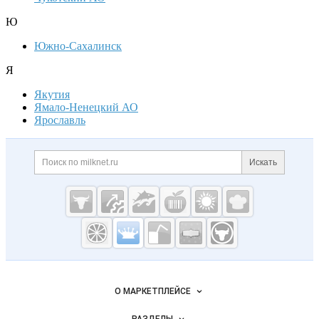
Ю
Южно-Сахалинск
Я
Якутия
Ямало-Ненецкий АО
Ярославль
Дополнительная информация
Поиск по сайту и ссылк
Искать
Cсылки на полезные проекты
Молочная
промышленность
России на
Важные разделы и контакты
Навигация по сайту
Milknet.ru
О МАРКЕТПЛЕЙСЕ
Новости Milknet.ru