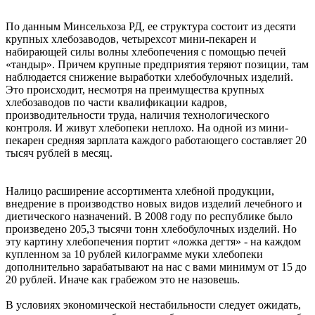
По данным Минсельхоза РД, ее структура состоит из десяти
крупных хлебозаводов, четырехсот мини-пекарен и
набирающей силы волны хлебопечения с помощью печей
«тандыр». Причем крупные предприятия теряют позиции, там
наблюдается снижение выработки хлeбобулочных изделий.
Это происходит, несмотря на преимущества крупных
хлебозаводов по части квалификации кадров,
производительности труда, наличия технологического
контроля. И живут хлебопеки неплохо. На одной из мини-
пекарен средняя зарплата каждого работающего составляет 20
тысяч рублей в месяц.
Налицо расширение ассортимента хлебной продукции,
внедрение в производство новых видов изделий лечебного и
диетического назначений. В 2008 году по республике было
произведено 205,3 тысячи тонн хлебобулочных изделий. Но
эту картину хлебопечения портит «ложка дегтя» - на каждом
купленном за 10 рублей килограмме муки хлебопеки
дополнительно зарабатывают на нас с вами минимум от 15 до
20 рублей. Иначе как грабежом это не назовешь.
В условиях экономической нестабильности следует ожидать,