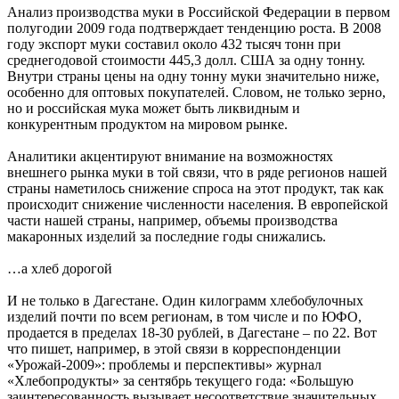
Анализ производства муки в Российской Федерации в первом
полугодии 2009 года подтверждает тенденцию роста. В 2008
году экспорт муки составил около 432 тысяч тонн при
среднегодовой стоимости 445,3 долл. США за одну тонну.
Внутри страны цены на одну тонну муки значительно ниже,
особенно для оптовых покупателей. Словом, не только зерно,
но и российская мука может быть ликвидным и
конкурентным продуктом на мировом рынке.
Аналитики акцентируют внимание на возможностях
внешнего рынка муки в той связи, что в ряде регионов нашей
страны наметилось снижение спроса на этот продукт, так как
происходит снижение численности населения. В европейской
части нашей страны, например, объемы производства
макаронных изделий за последние годы снижались.
…а хлеб дорогой
И не только в Дагестане. Один килограмм хлебобулочных
изделий почти по всем регионам, в том числе и по ЮФО,
продается в пределах 18-30 рублей, в Дагестане – по 22. Вот
что пишет, например, в этой связи в корреспонденции
«Урожай-2009»: проблемы и перспективы» журнал
«Хлебопродукты» за сентябрь текущего года: «Большую
заинтересованность вызывает несоответствие значительных