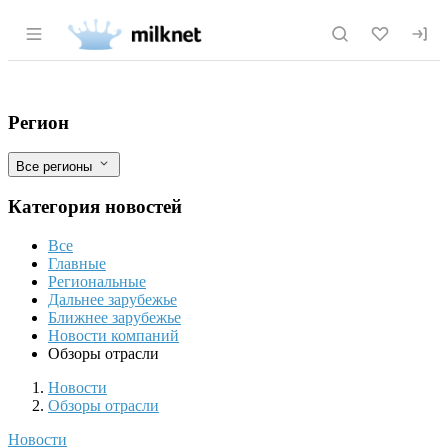
Раздел навигации по сайту milknet.ru
Как умерить аппетит пекарей?
Фильтры
Регион
Все регионы
Категория новостей
Все
Главные
Региональные
Дальнее зарубежье
Ближнее зарубежье
Новости компаний
Обзоры отрасли
Новости
Разделы
Новости
Обзоры отрасли
Новости