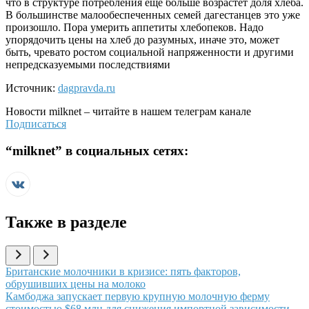
что в структуре потребления еще больше возрастет доля хлеба.
В большинстве малообеспеченных семей дагестанцев это уже
произошло. Пора умерить аппетиты хлебопеков. Надо
упорядочить цены на хлеб до разумных, иначе это, может
быть, чревато ростом социальной напряженности и другими
непредсказуемыми последствиями
Источник:
dagpravda.ru
Новости
milknet
– читайте в нашем телеграм канале
Подписаться
“
milknet
” в социальных сетях:
Также в разделе
Иллюстрация новости
Британские молочники в кризисе: пять факторов,
обрушивших цены на молоко
Иллюстрация новости
Камбоджа запускает первую крупную молочную ферму
стоимостью $68 млн для снижения импортной зависимости