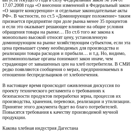
17.07.2008 года «О внесении изменений в Федеральный закон
«О защите конкуренции» и отдельные законодательные акты
РФ». В частности, по ст.5 «Доминирующее положение» таким
признается предприятие при доле рынка менее 35 процентов
и если это оказывает решающее влияние на общие условия
обращения товара на рынке… По ст.6 того же закона к
монопольно высокой относят цену, установленную
доминирующим на рынке хозяйствующим субъектом, если эта
цена превышает сумму необходимых для производства и
реализации товара расходов и прибыли… и т.д. Но, видимо,
антимонопольные органы понимают закон иначе, чем
страдающие от завышенных цен на хлеб потребители. В СМИ
редко появляются сообщения о мерах, предпринимаемых в
отношении беспредельщиков от хлебопечения.
В настоящее время происходит оживленная дискуссия по
проекту технического регламента о требованиях к
безопасности продуктов переработки зерна, процессов их
производства, хранения, перевозки, реализации и утилизации.
Принятие этого документа будет во благо потребителей.
Повысятся требования к качеству производимой мучной
продукции.
Какова хлебная индустрия Дагестана