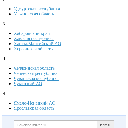
Удмуртская республика
Ульяновская область
Х
Хабаровский край
Хакасия республика
Ханты-Мансийский АО
Херсонская область
Ч
Челябинская область
Чеченская республика
Чувашская республика
Чукотский АО
Я
Ямало-Ненецкий АО
Ярославская область
Дополнительная информация
Поиск по сайту и ссылк
Искать