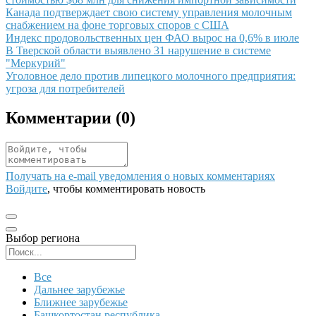
Иллюстрация новости
Канада подтверждает свою систему управления молочным
снабжением на фоне торговых споров с США
Иллюстрация новости
Индекс продовольственных цен ФАО вырос на 0,6% в июле
Иллюстрация новости
В Тверской области выявлено 31 нарушение в системе
"Меркурий"
Иллюстрация новости
Уголовное дело против липецкого молочного предприятия:
угроза для потребителей
Комментарии (
0
)
Получать на e‑mail уведомления о новых комментариях
Войдите
, чтобы комментировать новость
Выбор региона
Поиск региона
Все
Дальнее зарубежье
Ближнее зарубежье
Башкортостан республика