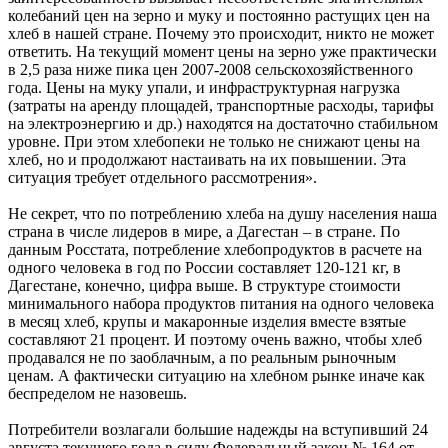
колебаний цен на зерно и муку и постоянно растущих цен на
хлеб в нашей стране. Почему это происходит, никто не может
ответить. На текущий момент цены на зерно уже практически
в 2,5 раза ниже пика цен 2007-2008 сельскохозяйственного
года. Цены на муку упали, и инфраструктурная нагрузка
(затраты на аренду площадей, транспортные расходы, тарифы
на электроэнергию и др.) находятся на достаточно стабильном
уровне. При этом хлебопеки не только не снижают цены на
хлеб, но и продолжают настаивать на их повышении. Эта
ситуация требует отдельного рассмотрения».
Не секрет, что по потреблению хлеба на душу населения наша
страна в числе лидеров в мире, а Дагестан – в стране. По
данным Росстата, потребление хлебопродуктов в расчете на
одного человека в год по России составляет 120-121 кг, в
Дагестане, конечно, цифра выше. В структуре стоимости
минимального набора продуктов питания на одного человека
в месяц хлеб, крупы и макаронные изделия вместе взятые
составляют 21 процент. И поэтому очень важно, чтобы хлеб
продавался не по заоблачным, а по реальным рыночным
ценам. А фактически ситуацию на хлебном рынке иначе как
беспределом не назовешь.
Потребители возлагали большие надежды на вступивший 24
августа текущего года в силу Федеральный закон № 164 от