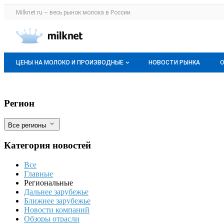
Раздел навигации по сайту milknet.ru
Milknet.ru – весь
рынок молока
в России.
Авторизация и меню пользователя
Навигация по разделам сайта milknet.ru
ЦЕНЫ НА МОЛОКО И ПРОИЗВОДНЫЕ
НОВОСТИ РЫНКА
Оптовые цены
Карачаево-Черкесия. Планируется пос
Фильтры
Регион
О мониторингах
Все регионы
Актуальные мониторинги
Категория новостей
Динамика цен
Все
Отзывы
Главные
Региональные
Дальнее зарубежье
Ближнее зарубежье
Новости компаний
Обзоры отрасли