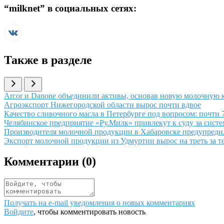
“
milknet
” в социальных сетях:
Также в разделе
Иллюстрация новости
Arcor и Danone объединили активы, основав новую молочную к
Иллюстрация новости
Агроэкспорт Нижегородской области вырос почти вдвое
Иллюстрация новости
Качество сливочного масла в Петербурге под вопросом: почти
Иллюстрация новости
Челябинское предприятие «Ру.Милк» привлекут к суду за сист
Иллюстрация новости
Производителя молочной продукции в Хабаровске предупредил
Иллюстрация новости
Экспорт молочной продукции из Удмуртии вырос на треть за т
Комментарии (
0
)
Получать на e‑mail уведомления о новых комментариях
Войдите
, чтобы комментировать новость