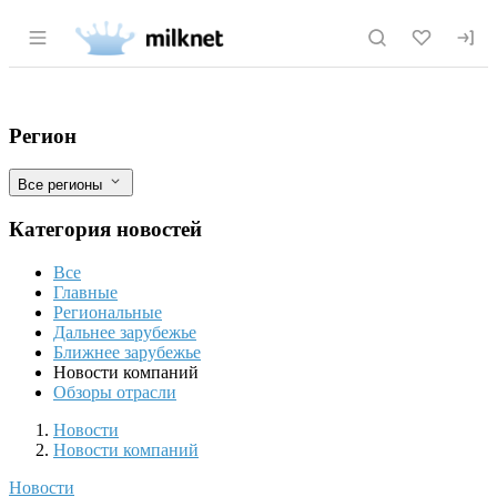
Раздел навигации по сайту milknet.ru
ОАО «Кемеровохлеб» приступает к вып
Фильтры
Регион
Все регионы
Категория новостей
Все
Главные
Региональные
Дальнее зарубежье
Ближнее зарубежье
Новости компаний
Обзоры отрасли
Новости
Разделы
Новости
Новости компаний
Новости