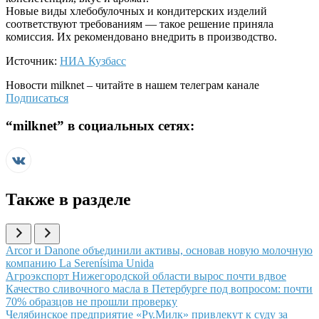
Новые виды хлебобулочных и кондитерских изделий
соответствуют требованиям — такое решение приняла
комиссия. Их рекомендовано внедрить в производство.
Источник:
НИА Кузбасс
Новости
milknet
– читайте в нашем телеграм канале
Подписаться
“
milknet
” в социальных сетях:
Также в разделе
Иллюстрация новости
Arcor и Danone объединили активы, основав новую молочную
компанию La Serenísima Unida
Иллюстрация новости
Агроэкспорт Нижегородской области вырос почти вдвое
Иллюстрация новости
Качество сливочного масла в Петербурге под вопросом: почти
70% образцов не прошли проверку
Иллюстрация новости
Челябинское предприятие «Ру.Милк» привлекут к суду за