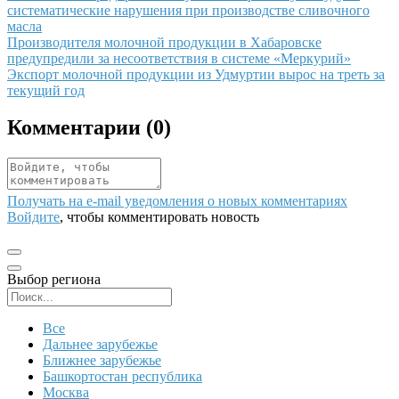
систематические нарушения при производстве сливочного
масла
Иллюстрация новости
Производителя молочной продукции в Хабаровске
предупредили за несоответствия в системе «Меркурий»
Иллюстрация новости
Экспорт молочной продукции из Удмуртии вырос на треть за
текущий год
Комментарии (
0
)
Получать на e‑mail уведомления о новых комментариях
Войдите
, чтобы комментировать новость
Выбор региона
Поиск региона
Все
Дальнее зарубежье
Ближнее зарубежье
Башкортостан республика
Москва