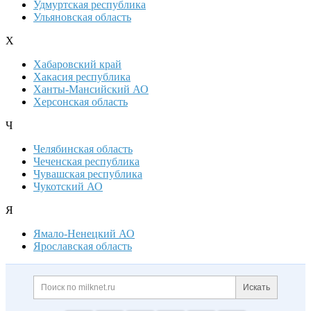
Удмуртская республика
Ульяновская область
Х
Хабаровский край
Хакасия республика
Ханты-Мансийский АО
Херсонская область
Ч
Челябинская область
Чеченская республика
Чувашская республика
Чукотский АО
Я
Ямало-Ненецкий АО
Ярославская область
Дополнительная информация
Поиск по сайту и ссылк
Искать