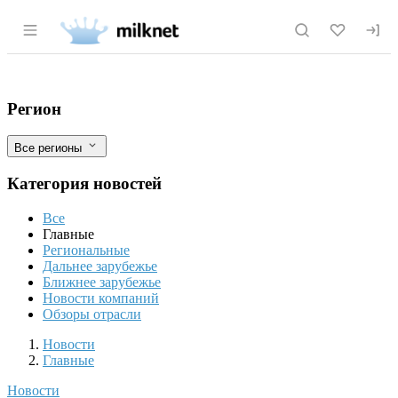
Раздел навигации по сайту milknet.ru
Продажу мяса и живых свиней через ин
Фильтры
Регион
Все регионы
Категория новостей
Все
Главные
Региональные
Дальнее зарубежье
Ближнее зарубежье
Новости компаний
Обзоры отрасли
Новости
Разделы
Новости
Главные
Новости