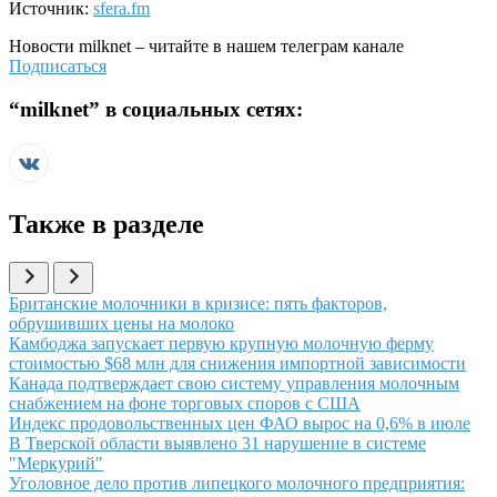
Источник:
sfera.fm
Новости
milknet
– читайте в нашем телеграм канале
Подписаться
“
milknet
” в социальных сетях:
Также в разделе
Иллюстрация новости
Британские молочники в кризисе: пять факторов,
обрушивших цены на молоко
Иллюстрация новости
Камбоджа запускает первую крупную молочную ферму
стоимостью $68 млн для снижения импортной зависимости
Иллюстрация новости
Канада подтверждает свою систему управления молочным
снабжением на фоне торговых споров с США
Иллюстрация новости
Индекс продовольственных цен ФАО вырос на 0,6% в июле
Иллюстрация новости
В Тверской области выявлено 31 нарушение в системе
"Меркурий"
Иллюстрация новости
Уголовное дело против липецкого молочного предприятия: