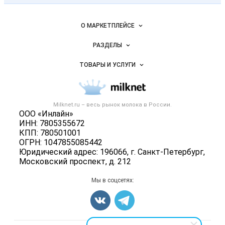
промышленность
России на
Важные разделы и контакты
Навигация по сайту
Milknet.ru
О МАРКЕТПЛЕЙСЕ
Новости Milknet.ru
РАЗДЕЛЫ
Услуги и цены
Объявления
ТОВАРЫ И УСЛУГИ
Размещение рекламы
Каталог компаний
Молочная продукция
Публичная оферта
Новости рынка
Вторичное сырье
Контактная информация
Форум
Milknet.ru – весь
рынок молока
в России.
Оборудование
Политика обработки персональных данных
ООО «Инлайн»
Энциклопедия
Прочее
ИНН: 7805355672
Для СМИ
Бренды
КПП: 780501001
Добавить объявление
ОГРН: 1047855085442
Блог
Карта объявлений
Юридический адрес: 196066, г. Санкт-Петербург,
Московский проспект, д. 212
Мы в соцсетях: