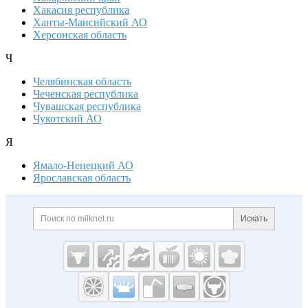
Хакасия республика
Ханты-Мансийский АО
Херсонская область
Ч
Челябинская область
Чеченская республика
Чувашская республика
Чукотский АО
Я
Ямало-Ненецкий АО
Ярославская область
Дополнительная информация
Поиск по сайту и ссылк
Искать
Cсылки на полезные проекты
Молочная