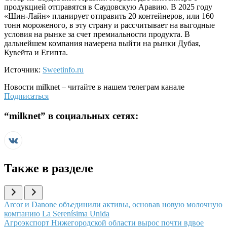
продукцией отправятся в Саудовскую Аравию. В 2025 году
«Шин-Лайн» планирует отправить 20 контейнеров, или 160
тонн мороженого, в эту страну и рассчитывает на выгодные
условия на рынке за счет премиальности продукта. В
дальнейшем компания намерена выйти на рынки Дубая,
Кувейта и Египта.
Источник:
Sweetinfo.ru
Новости
milknet
– читайте в нашем телеграм канале
Подписаться
“
milknet
” в социальных сетях:
Также в разделе
Иллюстрация новости
Arcor и Danone объединили активы, основав новую молочную
компанию La Serenísima Unida
Иллюстрация новости
Агроэкспорт Нижегородской области вырос почти вдвое