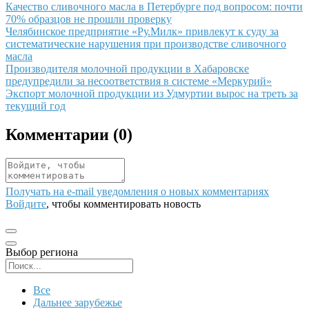
Иллюстрация новости
Качество сливочного масла в Петербурге под вопросом: почти
70% образцов не прошли проверку
Иллюстрация новости
Челябинское предприятие «Ру.Милк» привлекут к суду за
систематические нарушения при производстве сливочного
масла
Иллюстрация новости
Производителя молочной продукции в Хабаровске
предупредили за несоответствия в системе «Меркурий»
Иллюстрация новости
Экспорт молочной продукции из Удмуртии вырос на треть за
текущий год
Комментарии (
0
)
Получать на e‑mail уведомления о новых комментариях
Войдите
, чтобы комментировать новость
Выбор региона
Поиск региона
Все
Дальнее зарубежье