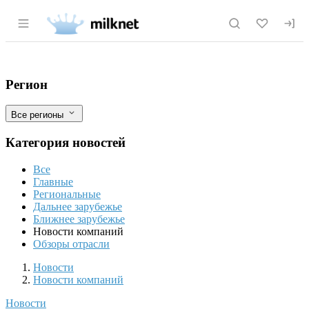
Раздел навигации по сайту milknet.ru
«Шин-Лайн» запускает самый крупный 
Фильтры
Регион
Все регионы
Категория новостей
Все
Главные
Региональные
Дальнее зарубежье
Ближнее зарубежье
Новости компаний
Обзоры отрасли
Новости
Разделы
Новости
Новости компаний
Новости