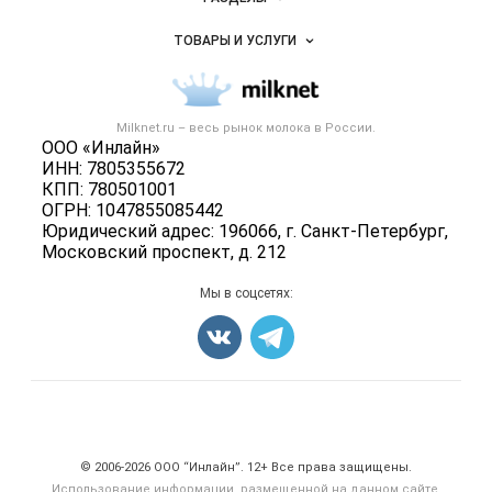
Услуги и цены
Объявления
ТОВАРЫ И УСЛУГИ
Размещение рекламы
Каталог компаний
Молочная продукция
Публичная оферта
Новости рынка
Вторичное сырье
Контактная информация
Форум
Milknet.ru – весь
рынок молока
в России.
Оборудование
Политика обработки персональных данных
ООО «Инлайн»
Энциклопедия
Прочее
ИНН: 7805355672
Для СМИ
Бренды
КПП: 780501001
Добавить объявление
ОГРН: 1047855085442
Блог
Карта объявлений
Юридический адрес: 196066, г. Санкт-Петербург,
Московский проспект, д. 212
Мы в соцсетях:
Счетчики, авторское право, логотипы
© 2006‑2026 ООО “Инлайн”. 12+ Все права защищены.
Использование информации, размещенной на данном сайте,