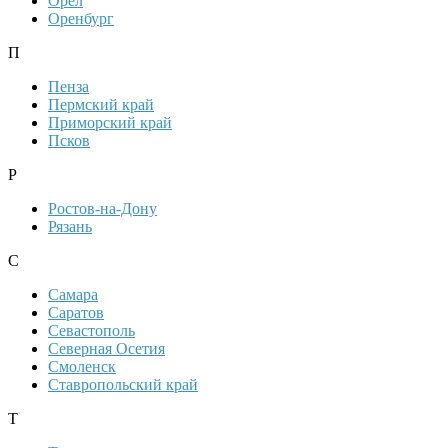
Орел
Оренбург
П
Пенза
Пермский край
Приморский край
Псков
Р
Ростов-на-Дону
Рязань
С
Самара
Саратов
Севастополь
Северная Осетия
Смоленск
Ставропольский край
Т