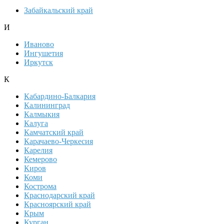
Забайкальский край
И
Иваново
Ингушетия
Иркутск
К
Кабардино-Балкария
Калининград
Калмыкия
Калуга
Камчатский край
Карачаево-Черкесия
Карелия
Кемерово
Киров
Коми
Кострома
Краснодарский край
Красноярский край
Крым
Курган