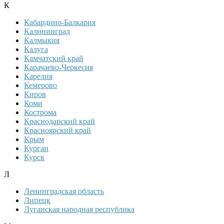
К
Кабардино-Балкария
Калининград
Калмыкия
Калуга
Камчатский край
Карачаево-Черкесия
Карелия
Кемерово
Киров
Коми
Кострома
Краснодарский край
Красноярский край
Крым
Курган
Курск
Л
Ленинградская область
Липецк
Луганская народная республика