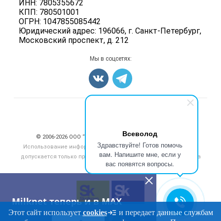
Прочее
ИНН: 7805355672
Для СМИ
Бренды
КПП: 780501001
Добавить объявление
ОГРН: 1047855085442
Блог
Карта объявлений
Юридический адрес: 196066, г. Санкт-Петербург,
Московский проспект, д. 212
Мы в соцсетях:
Счетчики, авторское право, логотипы
Всеволод
© 2006‑2026 ООО “Инлайн”. 12+ Все права защищены.
Здравствуйте! Готов помочь
Использование информации, размещенной на данном сайте,
вам. Напишите мне, если у
допускается только при размещении активной гиперссылки на
вас появятся вопросы.
сайт
milknet.ru
Milknet теперь и в MAX
Этот сайт использует
cookies
и передает данные службам