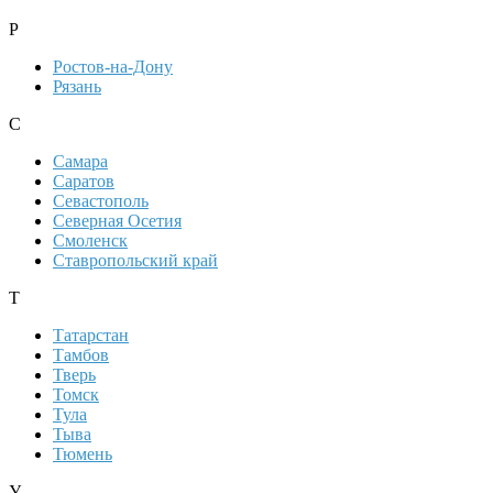
Р
Ростов-на-Дону
Рязань
С
Самара
Саратов
Севастополь
Северная Осетия
Смоленск
Ставропольский край
Т
Татарстан
Тамбов
Тверь
Томск
Тула
Тыва
Тюмень
У