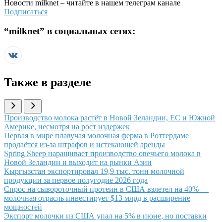
Новости
milknet
– читайте в нашем телеграм канале
Подписаться
“
milknet
” в социальных сетях:
Также в разделе
Иллюстрация новости
Производство молока растёт в Новой Зеландии, ЕС и Южной
Америке, несмотря на рост издержек
Иллюстрация новости
Первая в мире плавучая молочная ферма в Роттердаме
продаётся из-за штрафов и истекающей аренды
Иллюстрация новости
Spring Sheep наращивает производство овечьего молока в
Новой Зеландии и выходит на рынки Азии
Иллюстрация новости
Кыргызстан экспортировал 19,9 тыс. тонн молочной
продукции за первое полугодие 2026 года
Иллюстрация новости
Спрос на сывороточный протеин в США взлетел на 40% —
молочная отрасль инвестирует $13 млрд в расширение
мощностей
Иллюстрация новости
Экспорт молочки из США упал на 5% в июне, но поставки