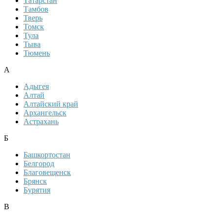
Татарстан
Тамбов
Тверь
Томск
Тула
Тыва
Тюмень
А
Адыгея
Алтай
Алтайский край
Архангельск
Астрахань
Б
Башкортостан
Белгород
Благовещенск
Брянск
Бурятия
В