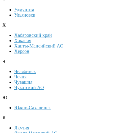
Удмуртия
Ульяновск
Х
Хабаровский край
Хакасия
Ханты-Мансийский АО
Херсон
Ч
Челябинск
Чечня
Чувашия
Чукотский АО
Ю
Южно-Сахалинск
Я
Якутия