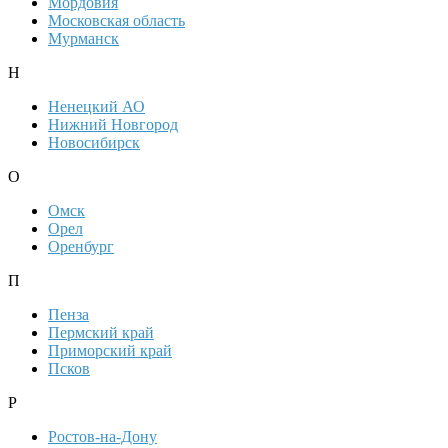
Мордовия
Московская область
Мурманск
Н
Ненецкий АО
Нижний Новгород
Новосибирск
О
Омск
Орел
Оренбург
П
Пенза
Пермский край
Приморский край
Псков
Р
Ростов-на-Дону