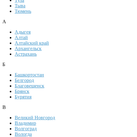
Тула
Тыва
Тюмень
А
Адыгея
Алтай
Алтайский край
Архангельск
Астрахань
Б
Башкортостан
Белгород
Благовещенск
Брянск
Бурятия
В
Великий Новгород
Владимир
Волгоград
Вологда