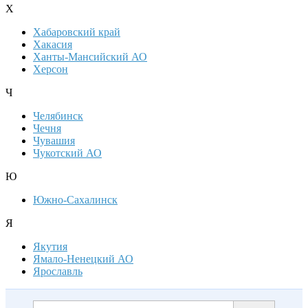
Х
Хабаровский край
Хакасия
Ханты-Мансийский АО
Херсон
Ч
Челябинск
Чечня
Чувашия
Чукотский АО
Ю
Южно-Сахалинск
Я
Якутия
Ямало-Ненецкий АО
Ярославль
Дополнительная информация
Поиск по сайту и ссылк