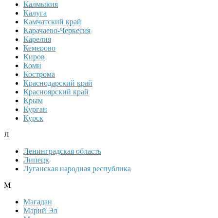
Калмыкия
Калуга
Камчатский край
Карачаево-Черкесия
Карелия
Кемерово
Киров
Коми
Кострома
Краснодарский край
Красноярский край
Крым
Курган
Курск
Л
Ленинградская область
Липецк
Луганская народная республика
М
Магадан
Марий Эл