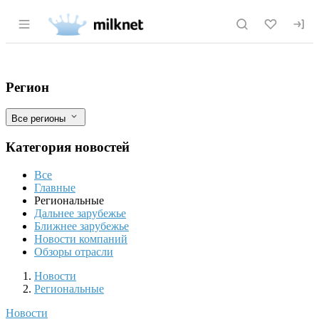
Раздел навигации по сайту milknet.ru
В Чечне открылся новый пищекомбина
Фильтры
Регион
Все регионы
Категория новостей
Все
Главные
Региональные
Дальнее зарубежье
Ближнее зарубежье
Новости компаний
Обзоры отрасли
Новости
Разделы
Новости
Региональные
Новости