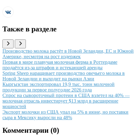
Также в разделе
Иллюстрация новости
Производство молока растёт в Новой Зеландии, ЕС и Южной
Америке, несмотря на рост издержек
Иллюстрация новости
Первая в мире плавучая молочная ферма в Роттердаме
продаётся из-за штрафов и истекающей аренды
Иллюстрация новости
Spring Sheep наращивает производство овечьего молока в
Новой Зеландии и выходит на рынки Азии
Иллюстрация новости
Кыргызстан экспортировал 19,9 тыс. тонн молочной
продукции за первое полугодие 2026 года
Иллюстрация новости
Спрос на сывороточный протеин в США взлетел на 40% —
молочная отрасль инвестирует $13 млрд в расширение
мощностей
Иллюстрация новости
Экспорт молочки из США упал на 5% в июне, но поставки
сыра в Мексику выросли на 48%
Комментарии (
0
)