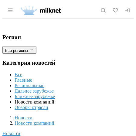
Раздел навигации по сайту milknet.ru
Zurashvili Branding разработали дизай
Фильтры
Регион
Все регионы
Категория новостей
Все
Главные
Региональные
Дальнее зарубежье
Ближнее зарубежье
Новости компаний
Обзоры отрасли
Новости
Разделы
Новости
Новости компаний
Новости