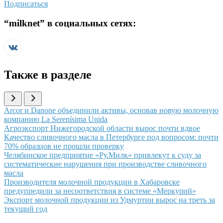
Подписаться
“
milknet
” в социальных сетях:
Также в разделе
Иллюстрация новости
Arcor и Danone объединили активы, основав новую молочную
компанию La Serenísima Unida
Иллюстрация новости
Агроэкспорт Нижегородской области вырос почти вдвое
Иллюстрация новости
Качество сливочного масла в Петербурге под вопросом: почти
70% образцов не прошли проверку
Иллюстрация новости
Челябинское предприятие «Ру.Милк» привлекут к суду за
систематические нарушения при производстве сливочного
масла
Иллюстрация новости
Производителя молочной продукции в Хабаровске
предупредили за несоответствия в системе «Меркурий»
Иллюстрация новости
Экспорт молочной продукции из Удмуртии вырос на треть за
текущий год