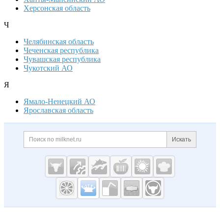
Херсонская область
Ч
Челябинская область
Чеченская республика
Чувашская республика
Чукотский АО
Я
Ямало-Ненецкий АО
Ярославская область
Дополнительная информация
Поиск по сайту и ссылк
Искать
Cсылки на полезные проекты
Молочная
промышленность
России на