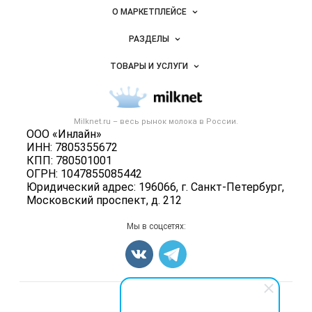
Важные разделы и контакты
Навигация по сайту
Milknet.ru
О МАРКЕТПЛЕЙСЕ
Новости Milknet.ru
РАЗДЕЛЫ
Услуги и цены
Объявления
ТОВАРЫ И УСЛУГИ
Размещение рекламы
Каталог компаний
Молочная продукция
Публичная оферта
Новости рынка
Вторичное сырье
Контактная информация
Форум
Milknet.ru – весь
рынок молока
в России.
Оборудование
Политика обработки персональных данных
ООО «Инлайн»
Энциклопедия
Прочее
ИНН: 7805355672
Для СМИ
Бренды
КПП: 780501001
Добавить объявление
ОГРН: 1047855085442
Блог
Карта объявлений
Юридический адрес: 196066, г. Санкт-Петербург,
Московский проспект, д. 212
Мы в соцсетях:
Счетчики, авторское право, логотипы